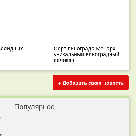
солидных
Сорт винограда Монарх -
уникальный виноградный
великан
+ Добавить свою новость
Популярное
и
я
бе