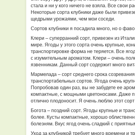
стала и ни у кого ничего не взяла. Все свои 
Некоторые сорта клубники даже были привезе
щедрыми урожаями, чем мои соседи.
Сортов клубники я посадила много, но о фаво
Клери – суперранний сорт, привезен из Итал
мире. Ягоды у этого сорта очень крупные, ко
транспортировке форма не теряется. Все яго
с изумительным ароматом. Клери – очень пол
язвенникам. Данный сорт содержит много ви
Мармелада – сорт среднего срока созревания.
транспортабельных сортов. Ягода очень крупна
Попробовав один раз, вы не забудете ее аром
компактные, с мощными цветоносами. Даже п
отлично плодоносит. Я очень люблю этот сорт
Богота – поздний сорт. Ягоды крупные и тран
более. Кусты компактные, хорошо облиственн
болезням. Вкус ягод очень сладкий с приятн
Уход за клубникой требует много времени и т