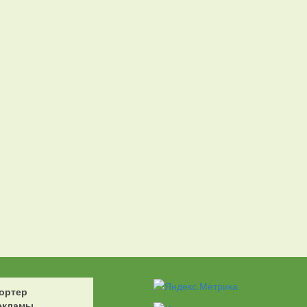
ортер
екламы