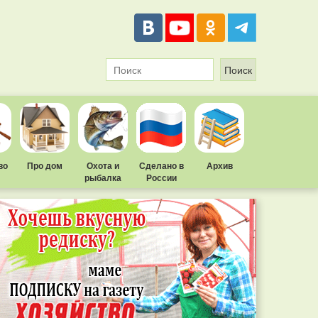
во
Про дом
Охота и
Сделано в
Архив
рыбалка
России