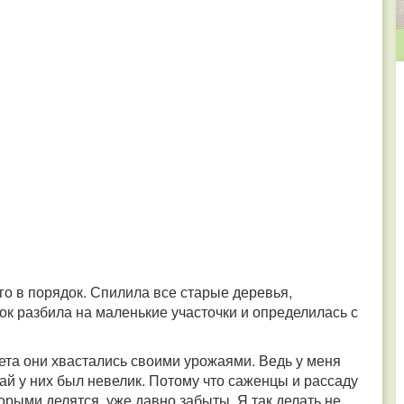
го в порядок. Спилила все старые деревья,
ок разбила на маленькие участочки и определилась с
ета они хвастались своими урожаями. Ведь у меня
жай у них был невелик. Потому что саженцы и рассаду
оторыми делятся, уже давно забыты. Я так делать не