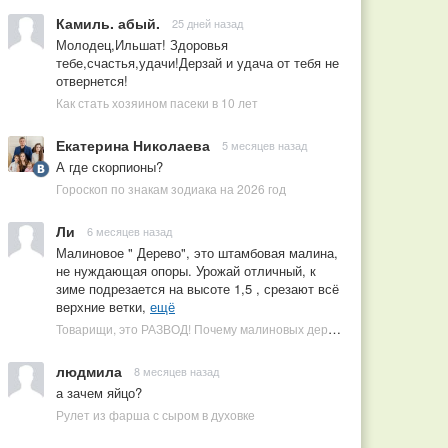
Камиль. абый.
25 дней назад
Молодец,Ильшат! Здоровья
тебе,счастья,удачи!Дерзай и удача от тебя не
отвернется!
Как стать хозяином пасеки в 10 лет
Екатерина Николаева
5 месяцев назад
А где скорпионы?
Гороскоп по знакам зодиака на 2026 год
Ли
6 месяцев назад
Малиновое " Дерево", это штамбовая малина,
не нуждающая опоры. Урожай отличный, к
зиме подрезается на высоте 1,5 , срезают всё
верхние ветки,
ещё
Товарищи, это РАЗВОД! Почему малиновых деревьев не бывает, или Как ушлые продавцы наживаются на мечтах садоводов
людмила
8 месяцев назад
а зачем яйцо?
Рулет из фарша с сыром в духовке