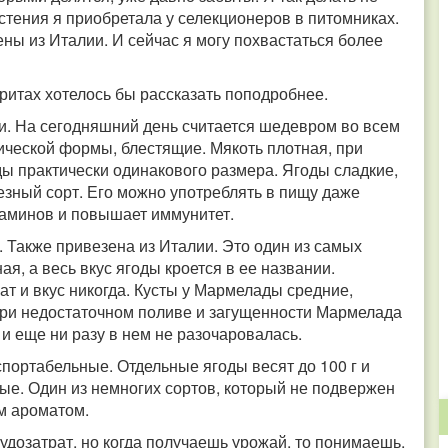
растения я приобретала у селекционеров в питомниках.
ны из Италии. И сейчас я могу похвастаться более
ритах хотелось бы рассказать поподробнее.
ии. На сегодняшний день считается шедевром во всем
нической формы, блестящие. Мякоть плотная, при
ды практически одинакового размера. Ягоды сладкие,
езный сорт. Его можно употреблять в пищу даже
таминов и повышает иммунитет.
 Также привезена из Италии. Это один из самых
я, а весь вкус ягоды кроется в ее названии.
ат и вкус никогда. Кусты у Мармелады средние,
ри недостаточном поливе и загущенности Мармелада
 и еще ни разу в нем не разочаровалась.
спортабельные. Отдельные ягоды весят до 100 г и
ые. Один из немногих сортов, который не подвержен
ым ароматом.
рудозатрат, но когда получаешь урожай, то понимаешь,