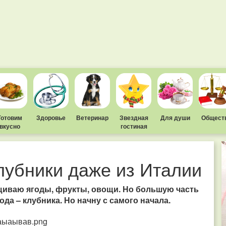
Готовим
Здоровье
Ветеринар
Звездная
Для души
Общест
вкусно
гостиная
убники даже из Италии
ащиваю ягоды, фрукты, овощи. Но большую часть
да – клубника. Но начну с самого начала.