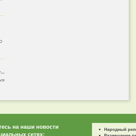
 О
...
ься
есь на наши новости
Народный реп
циальных сетях:
Размещение р