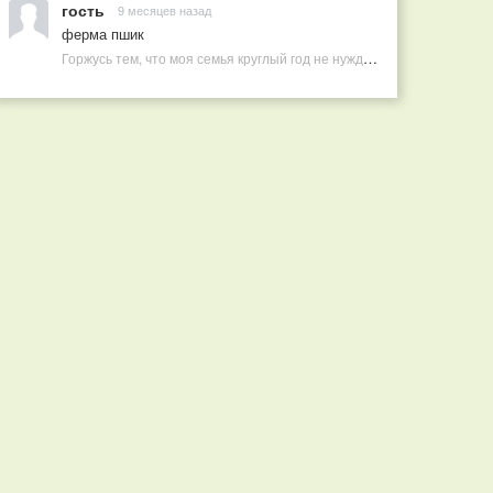
гость
9 месяцев назад
ферма пшик
Горжусь тем, что моя семья круглый год не нуждается в покупных витаминах