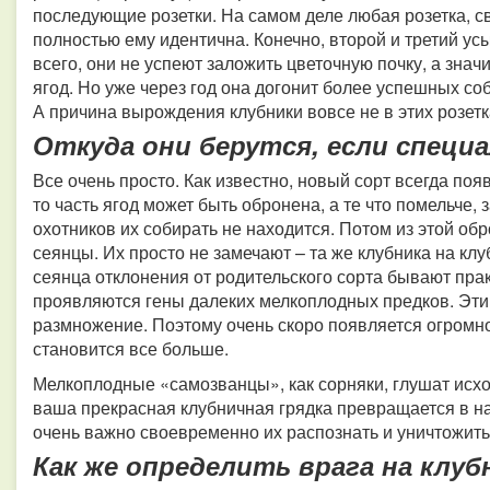
последующие розетки. На самом деле любая розетка, св
полностью ему идентична. Конечно, второй и третий усы
всего, они не успеют заложить цветочную почку, а значи
ягод. Но уже через год она догонит более успешных соб
А причина вырождения клубники вовсе не в этих розетка
Откуда они берутся, если специа
Все очень просто. Как известно, новый сорт всегда поя
то часть ягод может быть обронена, а те что помельче, 
охотников их собирать не находится.
Потом из этой об
сеянцы. Их просто не замечают – та же клубника на клу
сеянца отклонения от родительского сорта бывают прак
проявляются гены далеких мелкоплодных предков. Эти
размножение. Поэтому очень скоро появляется огромно
становится все больше.
Мелкоплодные «самозванцы», как сорняки, глушат исх
ваша прекрасная клубничная грядка превращается в н
очень важно своевременно их распознать и уничтожить
Как же определить врага на клу