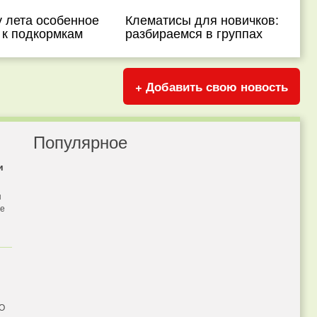
 лета особенное
Клематисы для новичков:
 к подкормкам
разбираемся в группах
+ Добавить свою новость
Популярное
и
я
бе
 О