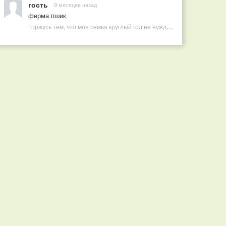
гость
9 месяцев назад
ферма пшик
Горжусь тем, что моя семья круглый год не нуждается в покупных витаминах