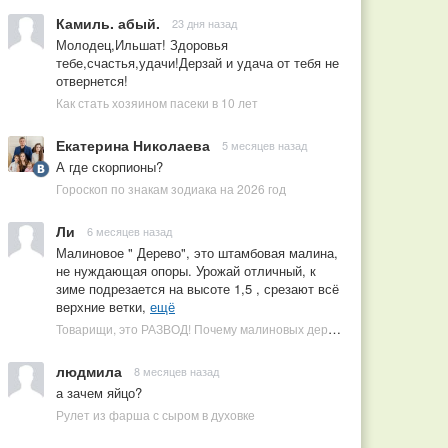
Камиль. абый.
23 дня назад
Молодец,Ильшат! Здоровья
тебе,счастья,удачи!Дерзай и удача от тебя не
отвернется!
Как стать хозяином пасеки в 10 лет
Екатерина Николаева
5 месяцев назад
А где скорпионы?
Гороскоп по знакам зодиака на 2026 год
Ли
6 месяцев назад
Малиновое " Дерево", это штамбовая малина,
не нуждающая опоры. Урожай отличный, к
зиме подрезается на высоте 1,5 , срезают всё
верхние ветки,
ещё
Товарищи, это РАЗВОД! Почему малиновых деревьев не бывает, или Как ушлые продавцы наживаются на мечтах садоводов
людмила
8 месяцев назад
а зачем яйцо?
Рулет из фарша с сыром в духовке