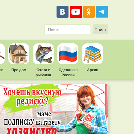
во
Про дом
Охота и
Сделано в
Архив
рыбалка
России