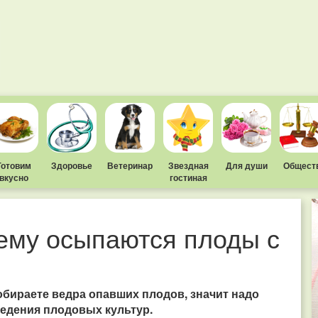
Готовим
Здоровье
Ветеринар
Звездная
Для души
Общест
вкусно
гостиная
ему осыпаются плоды с
обираете ведра опавших плодов, значит надо
ведения плодовых культур.