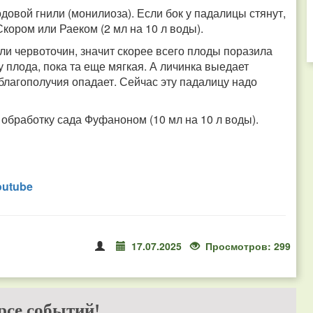
довой гнили (монилиоза). Если бок у падалицы стянут,
Скором или Раеком (2 мл на 10 л воды).
ли червоточин, значит скорее всего плоды поразила
у плода, пока та еще мягкая. А личинка выедает
лагополучия опадает. Сейчас эту падалицу надо
обработку сада Фуфаноном (10 мл на 10 л воды).
outube
17.07.2025
Просмотров: 299
рсе событий!