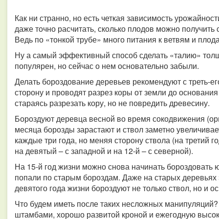
Как ни странно, но есть четкая зависимость урожайнос
даже точно расчитать, сколько плодов можно получить 
Ведь по «тонкой трубе» много питания к ветвям и пло
Ну а самый эффективный способ сделать «талию» тол
популярен, но сейчас о нем основательно забыли.
Делать бороздование деревьев рекомендуют с треть-ег
сторону и проводят разрез коры от земли до основания
стараясь разрезать кору, но не повредить древесину.
Бороздуют деревца весной во время сокодвижения (ори
месяца борозды зарастают и ствол заметно увеличивае
каждые три года, но меняя сторону ствола (на третий го
на девятый – с западной и на 12-й – с северной).
На 15-й год жизни можно снова начинать бороздовать 
попали по старым бороздам. Даже на старых деревьях э
девятого года жизни бороздуют не только ствол, но и о
Что будем иметь после таких несложных манипуляций? 
штамбами, хорошо развитой кроной и ежегодную высоку