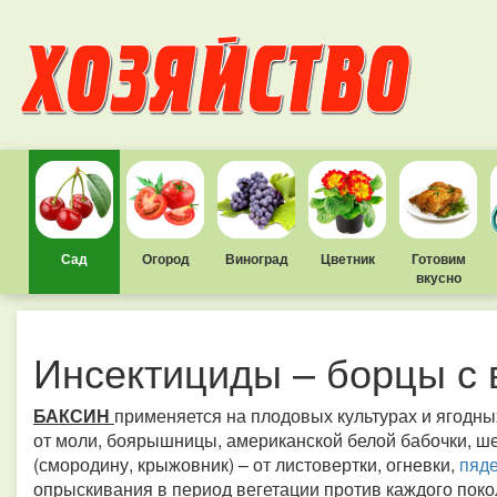
Сад
Огород
Виноград
Цветник
Готовим
вкусно
Инсектициды – борцы с
БАКСИН
применяется на плодовых культурах и ягодны
от моли, боярышницы, американской белой бабочки, ше
(смородину, крыжовник) – от листовертки, огневки,
пяд
опрыскивания в период вегетации против каждого покол