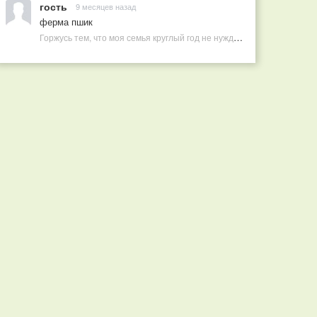
гость
9 месяцев назад
ферма пшик
Горжусь тем, что моя семья круглый год не нуждается в покупных витаминах