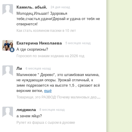
Камиль. абый.
24 дня назад
Молодец,Ильшат! Здоровья
тебе,счастья,удачи!Дерзай и удача от тебя не
отвернется!
Как стать хозяином пасеки в 10 лет
Екатерина Николаева
5 месяцев назад
А где скорпионы?
Гороскоп по знакам зодиака на 2026 год
Ли
6 месяцев назад
Малиновое " Дерево", это штамбовая малина,
не нуждающая опоры. Урожай отличный, к
зиме подрезается на высоте 1,5 , срезают всё
верхние ветки,
ещё
Товарищи, это РАЗВОД! Почему малиновых деревьев не бывает, или Как ушлые продавцы наживаются на мечтах садоводов
людмила
8 месяцев назад
а зачем яйцо?
Рулет из фарша с сыром в духовке