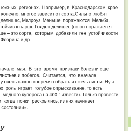
х южных регионах. Например, в Краснодарском крае
конечно, многое зависит от сорта.Сильно любят
 делишес, Мелроуз. Меньше поражаются Мельба,
тойчив к парше Голден делишес (но он поражается
арше – это сорта, которым добавили ген устойчивости
 Флорина и др.
начале мая. В это время признаки болезни еще
листьев и побегов. Считается, что вначале
 очень важно вовремя собрать и сжечь листья.Ну а
ю роль играет голубое опрыскивание, то есть
медного купороса на 400 г извести). Только провести
о когда почки раскрылись, из них начинает
 состоянии».
му