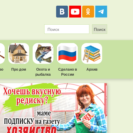
во
Про дом
Охота и
Сделано в
Архив
рыбалка
России