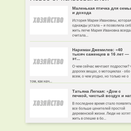
Маленькая птичка для семь
и дохода
История Марии Ивановны, котора
однажды устала – и позволила се
жить легче Мария Ивановна всегда
считала...
Нариман Джемилев: «40
тысяч саженцев в 16 лет —
эт...
О чем сейчас мечтают подростки?
дорогих вещах, о мотоциклах - обо
всем, о чем угодно, но только не о
том, как нач...
Татьяна Легкая: «Дом с
печкой, чистый воздух и нат
В последнее время стало появлят
все больше ценителей простой
деревенской жизни. Люди не хотят
жить в спешке в бо...