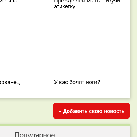
месяца
Прежде чем мыть – изучи
этикетку
орванец
У вас болят ноги?
+ Добавить свою новость
Популярное