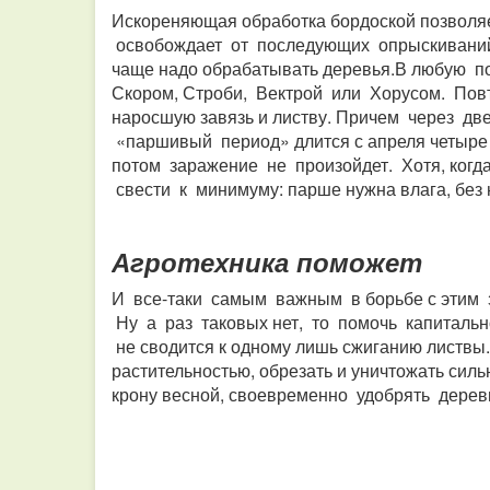
Искореняющая обработка бордоской позволя
освобождает от последующих опрыскиваний. 
чаще надо обрабатывать деревья.В любую по
Скором, Строби, Вектрой или Хорусом. Повт
наросшую завязь и листву. Причем через дв
«паршивый период» длится с апреля четыре м
потом заражение не произойдет. Хотя, когд
свести к минимуму: парше нужна влага, без 
Агротехника поможет
И все-таки самым важным в борьбе с этим з
Ну а раз таковых нет, то помочь капитальн
не сводится к одному лишь сжиганию листвы
растительностью, обрезать и уничтожать сил
крону весной, своевременно удобрять деревь