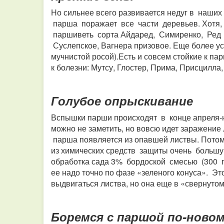
Но сильнее всего развивается недуг в наши
парша поражает все части деревьев. Хотя, 
паршиветь сорта Айдаред, Симиренко, Ред
Суслепское, Вагнера призовое. Еще более ус
мучнистой росой).Есть и совсем стойкие к п
к болезни: Мутсу, Глостер, Прима, Присцилла,
Голубое опрыскивание
Вспышки парши происходят в конце апреля-
можно не заметить, но вовсю идет заражение 
парша появляется из опавшей листвы. Потому
из химических средств защиты очень большу
обработка сада 3% бордоской смесью (300 г 
ее надо точно по фазе «зеленого конуса». Эт
выдвигаться листва, но она еще в «свернутом
Боремся с паршой по-ново