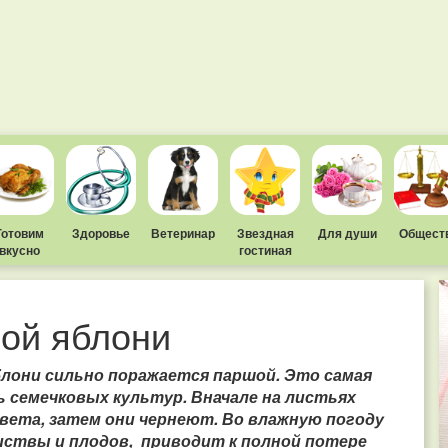
Готовим
Здоровье
Ветеринар
Звездная
Для души
Общест
вкусно
гостиная
шой яблони
они сильно поражается паршой. Это самая
ь семечковых культур. Вначале на листьях
вета, затем они чернеют. Во влажную погоду
иствы и плодов, приводит к полной потере