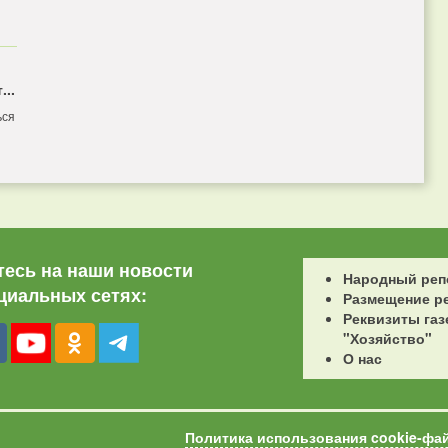
...
ься
есь на наши новости
Народный реп
циальных сетях:
Размещение р
Реквизиты газ
"Хозяйство"
О нас
Политика использования cookie-фа