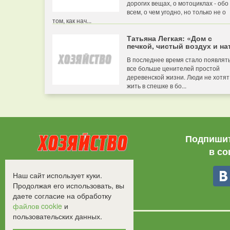
дорогих вещах, о мотоциклах - обо
всем, о чем угодно, но только не о
том, как нач...
Татьяна Легкая: «Дом с
печкой, чистый воздух и нат
В последнее время стало появлят
все больше ценителей простой
деревенской жизни. Люди не хотят
жить в спешке в бо...
Подпишит
в со
Все права защищены.
Наш сайт использует куки.
©2008-2017 - "Хозяйство"
Продолжая его использовать, вы
даете согласие на обработку
файлов cookie
и
пользовательских данных.