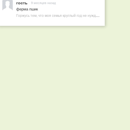
гость
9 месяцев назад
ферма пшик
Горжусь тем, что моя семья круглый год не нуждается в покупных витаминах