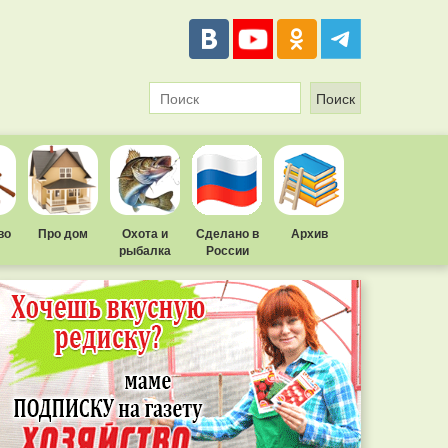
во
Про дом
Охота и
Сделано в
Архив
рыбалка
России