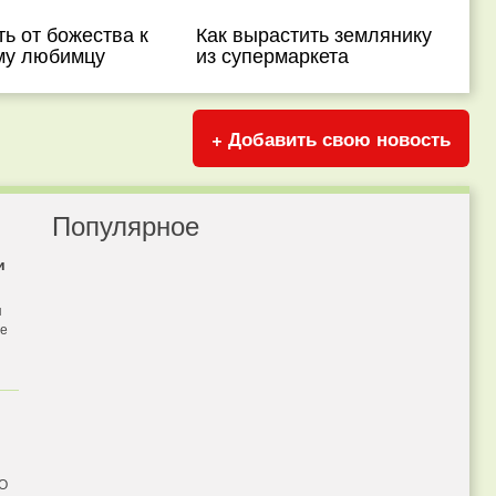
ть от божества к
Как вырастить землянику
у любимцу
из супермаркета
+ Добавить свою новость
Популярное
и
я
бе
 О