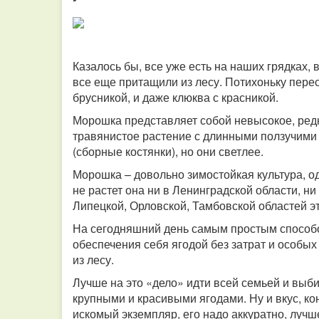
Казалось бы, все уже есть на наших грядках, 
все еще притащили из лесу. Потихоньку перес
брусникой, и даже клюква с красникой.
Морошка представляет собой невысокое, ред
травянистое растение с длинными ползучим
(сборные костянки), но они светлее.
Морошка – довольно зимостойкая культура, одн
не растет она ни в Ленинградской области, н
Липецкой, Орловской, Тамбовской областей эт
На сегодняшний день самым простым способ
обеспечения себя ягодой без затрат и особы
из лесу.
Лучше на это «дело» идти всей семьей и выби
крупными и красивыми ягодами. Ну и вкус, к
искомый экземпляр, его надо аккуратно, лучш