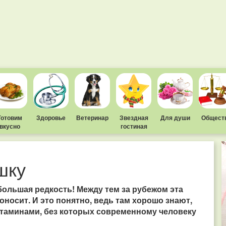
Готовим
Здоровье
Ветеринар
Звездная
Для души
Общест
вкусно
гостиная
шку
большая редкость! Между тем за рубежом эта
оносит. И это понятно, ведь там хорошо знают,
итаминами, без которых современному человеку