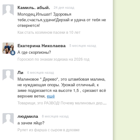
Камиль. абый.
24 дня назад
Молодец,Ильшат! Здоровья
тебе,счастья,удачи!Дерзай и удача от тебя не
отвернется!
Как стать хозяином пасеки в 10 лет
Екатерина Николаева
5 месяцев назад
А где скорпионы?
Гороскоп по знакам зодиака на 2026 год
Ли
6 месяцев назад
Малиновое " Дерево", это штамбовая малина,
не нуждающая опоры. Урожай отличный, к
зиме подрезается на высоте 1,5 , срезают всё
верхние ветки,
ещё
Товарищи, это РАЗВОД! Почему малиновых деревьев не бывает, или Как ушлые продавцы наживаются на мечтах садоводов
людмила
8 месяцев назад
а зачем яйцо?
Рулет из фарша с сыром в духовке