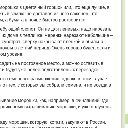
морошки в цветочный горшок или, что еще лучше, в
ь в землю, не доставая из него саженец, что
, а бумага в почве быстро растворится.
ребующий хлопот. Он не для ленивых: надо нарезать
ь их дома в тепличке. Черенки нарезают небольшие –
 субстрат, сверху накрывают пленкой и обильно
почвы в летний период. Очень хорошо будет, если и
ком уровне.
садить на постоянное место, а можно оставить в
т и будут уже более подготовлены к пересадке.
ью семенного размножения, однако в этом случае
от тех, с которых вы собрали семена, и не всегда в
вание морошки, как, например, в Финляндии, где
парниковому выращиванию морошки, и уже получены
саду морошки, которую, кстати, закупают в России,