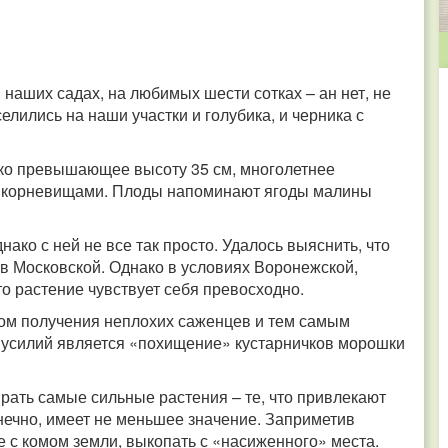
в наших садах, на любимых шести сотках – ан нет, не
елились на наши участки и голубика, и черника с
ко превышающее высоту 35 см, многолетнее
и корневищами. Плоды напоминают ягоды малины
ако с ней не все так просто. Удалось выяснить, что
и в Московской. Однако в условиях Воронежской,
о растение чувствует себя превосходно.
ом получения неплохих саженцев и тем самым
х усилий является «похищение» кустарничков морошки
рать самые сильные растения – те, что привлекают
онечно, имеет не меньшее значение. Заприметив
е с комом земли, выкопать с «насиженного» места.