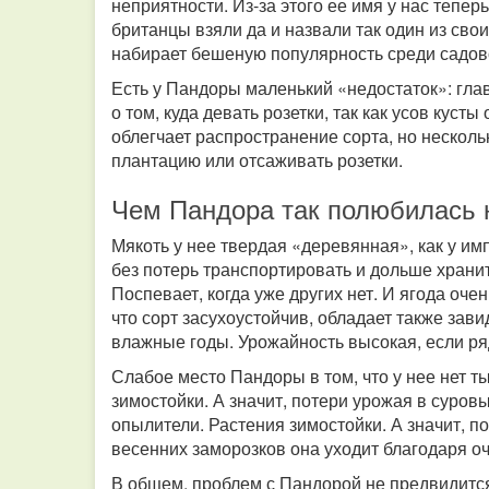
неприятности. Из-за этого ее имя у нас тепе
британцы взяли да и назвали так один из сво
набирает бешеную популярность среди садов
Есть у Пандоры маленький «недостаток»: глав
о том, куда девать розетки, так как усов куст
облегчает распространение сорта, но нескол
плантацию или отсаживать розетки.
Чем Пандора так полюбилась
Мякоть у нее твердая «деревянная», как у им
без потерь транспортировать и дольше хранит
Поспевает, когда уже других нет. И ягода оче
что сорт засухоустойчив, обладает также зав
влажные годы. Урожайность высокая, если ряд
Слабое место Пандоры в том, что у нее нет т
зимостойки. А значит, потери урожая в суров
опылители. Растения зимостойки. А значит, 
весенних заморозков она уходит благодаря о
В общем, проблем с Пандорой не предвидится