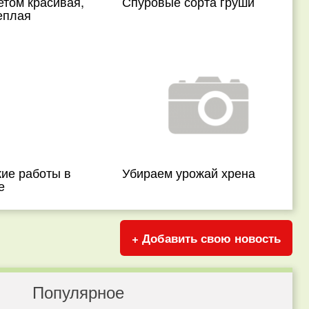
етом красивая,
Спуровые сорта груши
еплая
ие работы в
Убираем урожай хрена
е
+ Добавить свою новость
Популярное