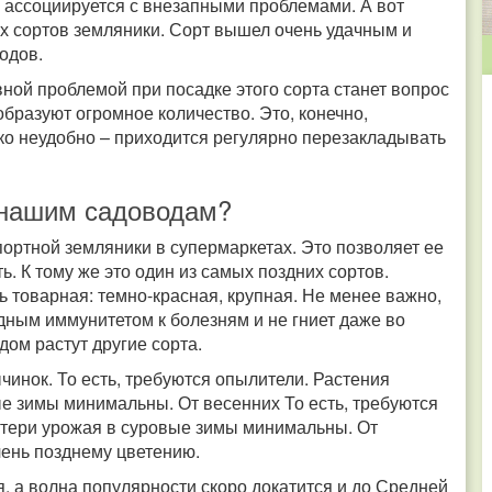
рь ассоциируется с внезапными проблемами. А вот
их сортов земляники. Сорт вышел очень удачным и
одов.
ной проблемой при посадке этого сорта станет вопрос
ы образуют огромное количество. Это, конечно,
ько неудобно – приходится регулярно перезакладывать
 нашим садоводам?
портной земляники в супермаркетах. Это позволяет ее
ь. К тому же это один из самых поздних сортов.
нь товарная: темно-красная, крупная. Не менее важно,
идным иммунитетом к болезням и не гниет даже во
ом растут другие сорта.
ычинок. То есть, требуются опылители. Растения
ые зимы минимальны. От весенних То есть, требуются
потери урожая в суровые зимы минимальны. От
чень позднему цветению.
, а волна популярности скоро докатится и до Средней