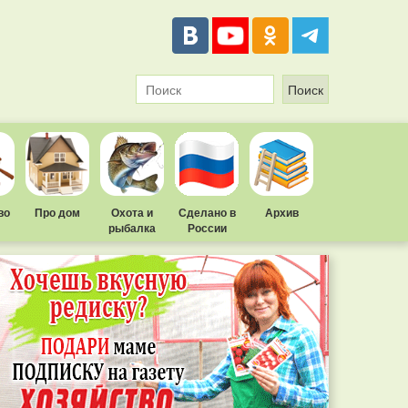
во
Про дом
Охота и
Сделано в
Архив
рыбалка
России