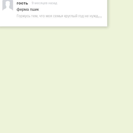
гость
9 месяцев назад
ферма пшик
Горжусь тем, что моя семья круглый год не нуждается в покупных витаминах