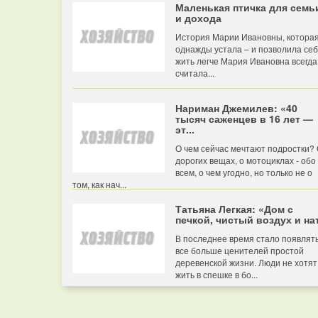
Маленькая птичка для семь
и дохода
История Марии Ивановны, котора
однажды устала – и позволила се
жить легче Мария Ивановна всегда
считала...
Нариман Джемилев: «40
тысяч саженцев в 16 лет —
эт...
О чем сейчас мечтают подростки?
дорогих вещах, о мотоциклах - обо
всем, о чем угодно, но только не о
том, как нач...
Татьяна Легкая: «Дом с
печкой, чистый воздух и нат
В последнее время стало появлят
все больше ценителей простой
деревенской жизни. Люди не хотят
жить в спешке в бо...