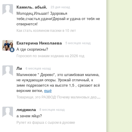
Камиль. абый.
23 дня назад
Молодец,Ильшат! Здоровья
тебе,счастья,удачи!Дерзай и удача от тебя не
отвернется!
Как стать хозяином пасеки в 10 лет
Екатерина Николаева
5 месяцев назад
А где скорпионы?
Гороскоп по знакам зодиака на 2026 год
Ли
6 месяцев назад
Малиновое " Дерево", это штамбовая малина,
не нуждающая опоры. Урожай отличный, к
зиме подрезается на высоте 1,5 , срезают всё
верхние ветки,
ещё
Товарищи, это РАЗВОД! Почему малиновых деревьев не бывает, или Как ушлые продавцы наживаются на мечтах садоводов
людмила
8 месяцев назад
а зачем яйцо?
Рулет из фарша с сыром в духовке