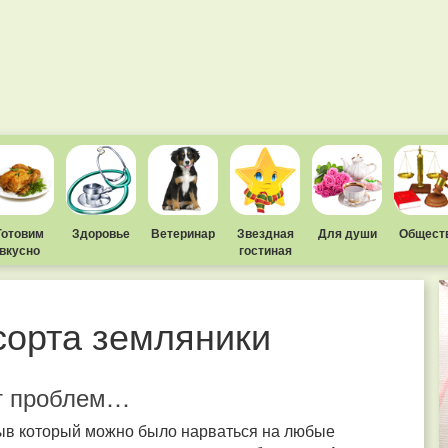
Готовим
Здоровье
Ветеринар
Звездная
Для души
Общест
вкусно
гостиная
сорта земляники
ет проблем…
рыв который можно было нарваться на любые