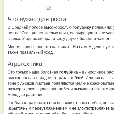
Что нужно для роста
В Средней полосе высокорослую
голубику
полюбили: 
вот на Юге, где нет кислых почв, ее выращивать не уда
гладко. У одних ей нравится, у других болеет и чахнет.
Многие списывают это на климат. На самом деле, нужны
также правильный уход.
Агротехника
Это только наша болотная
голубика
– выносливое раст
высокорослая страдает от рака стеблей. Или так назыв
зоне рубчиков листьев появляются мелкие красноватые
размерах, окольцовывают побег и вызывают его отмир
молодые растения.
Чтобы застраховать свои посадки от рака стебля, не 
избыточным переувлажнением и не злоупотребляйте а
обрезайте кусты и сжигайте больные побеги.