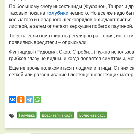
По большому счету инсектициды (Фуфанон, Танрег и др.
таковых пока на
голубике
немного. Но все же надо быт
кольчатого и непарного шелкопрядов объедают листья. 
листвой, а затем оплетают верхушки побегов паутиной.
То есть, если осматривать регулярно растения, инсект
появились вредители – опрыскали.
Фунгициды (Ридомил, Скор, Строби…) нужно использов
грибков глазу не видны, и когда появятся симптомы, мо
Еще не прочь полакомиться плодами и птицы. От них с
сеткой или развешивание блестяще-шелестящих матер
Голубика
Вредители в саду
Болезни в саду