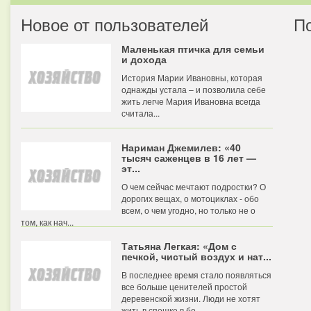
Новое от пользователей
П
Маленькая птичка для семьи
и дохода
История Марии Ивановны, которая
однажды устала – и позволила себе
жить легче Мария Ивановна всегда
считала...
Нариман Джемилев: «40
тысяч саженцев в 16 лет —
эт...
О чем сейчас мечтают подростки? О
дорогих вещах, о мотоциклах - обо
всем, о чем угодно, но только не о
том, как нач...
Татьяна Легкая: «Дом с
печкой, чистый воздух и нат...
В последнее время стало появляться
все больше ценителей простой
деревенской жизни. Люди не хотят
жить в спешке в бо...