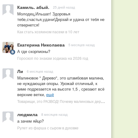
Камиль. абый.
25 дней назад
Молодец,Ильшат! Здоровья
тебе,счастья,удачи!Дерзай и удача от тебя не
отвернется!
Как стать хозяином пасеки в 10 лет
Екатерина Николаева
5 месяцев назад
А где скорпионы?
Гороскоп по знакам зодиака на 2026 год
Ли
6 месяцев назад
Малиновое " Дерево", это штамбовая малина,
не нуждающая опоры. Урожай отличный, к
зиме подрезается на высоте 1,5 , срезают всё
верхние ветки,
ещё
Товарищи, это РАЗВОД! Почему малиновых деревьев не бывает, или Как ушлые продавцы наживаются на мечтах садоводов
людмила
8 месяцев назад
а зачем яйцо?
Рулет из фарша с сыром в духовке