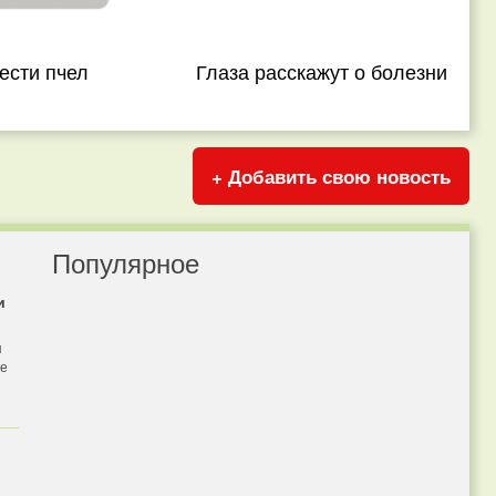
ести пчел
Глаза расскажут о болезни
+ Добавить свою новость
Популярное
и
я
бе