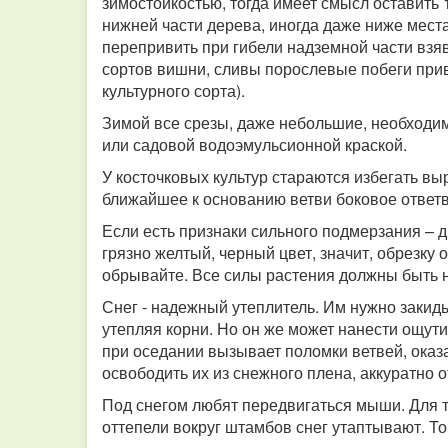
зимостойкостью, тогда имеет смысл оставить 
нижней части дерева, иногда даже ниже места
перепривить при гибели надземной части взя
сортов вишни, сливы порослевые побеги прив
культурного сорта).
Зимой все срезы, даже небольшие, необходим
или садовой водоэмульсионной краской.
У косточковых культур стараются избегать вы
ближайшее к основанию ветви боковое ответ
Если есть признаки сильного подмерзания – д
грязно желтый, черный цвет, значит, обрезку
обрывайте. Все силы растения должны быть 
Снег - надежный утеплитель. Им нужно закид
утепляя корни. Но он же может нанести ощут
при оседании вызывает поломки ветвей, ока
освободить их из снежного плена, аккуратно 
Под снегом любят передвигаться мыши. Для то
оттепели вокруг штамбов снег утаптывают. 