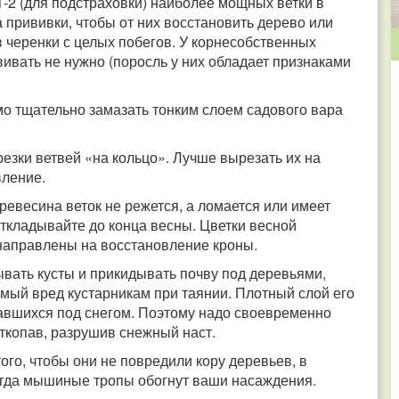
1-2 (для подстраховки) наиболее мощных ветки в
 прививки, чтобы от них восстановить дерево или
в черенки с целых побегов. У корнесобственных
ивать не нужно (поросль у них обладает признаками
о тщательно замазать тонким слоем садового вара
резки ветвей «на кольцо». Лучше вырезать их на
вление.
ревесина веток не режется, а ломается или имеет
 откладывайте до конца весны. Цветки весной
направлены на восстановление кроны.
ывать кусты и прикидывать почву под деревьями,
имый вред кустарникам при таянии. Плотный слой его
завшихся под снегом. Поэтому надо своевременно
откопав, разрушив снежный наст.
го, чтобы они не повредили кору деревьев, в
Тогда мышиные тропы обогнут ваши насаждения.