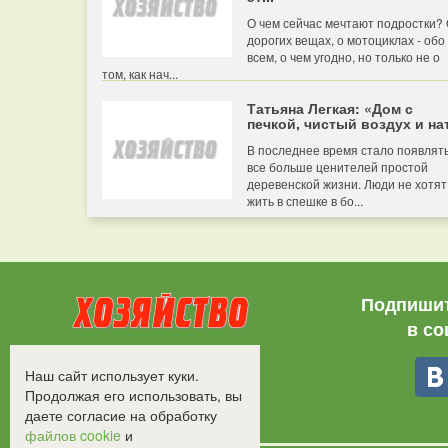
О чем сейчас мечтают подростки?
дорогих вещах, о мотоциклах - обо
всем, о чем угодно, но только не о
том, как нач...
Татьяна Легкая: «Дом с
печкой, чистый воздух и нат
В последнее время стало появлят
все больше ценителей простой
деревенской жизни. Люди не хотят
жить в спешке в бо...
Подпишит
в со
Все права защищены.
Наш сайт использует куки.
©2008-2017 - "Хозяйство"
Продолжая его использовать, вы
даете согласие на обработку
файлов cookie
и