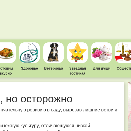
Готовим
Здоровье
Ветеринар
Звездная
Для души
Общест
вкусно
гостиная
, но осторожно
нчательную ревизию в саду, вырезав лишние ветви и
ли южную культуру, отличающуюся низкой