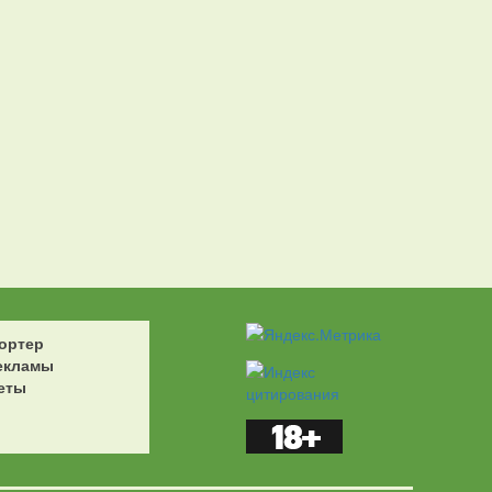
ортер
екламы
еты