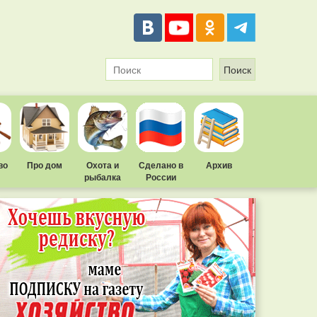
во
Про дом
Охота и
Сделано в
Архив
рыбалка
России