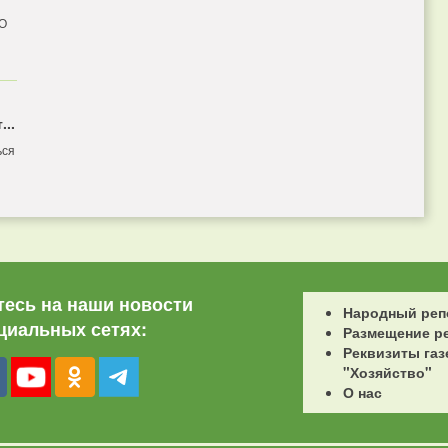
 О
...
ься
есь на наши новости
Народный реп
циальных сетях:
Размещение р
Реквизиты газ
"Хозяйство"
О нас