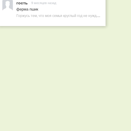
гость
9 месяцев назад
ферма пшик
Горжусь тем, что моя семья круглый год не нуждается в покупных витаминах