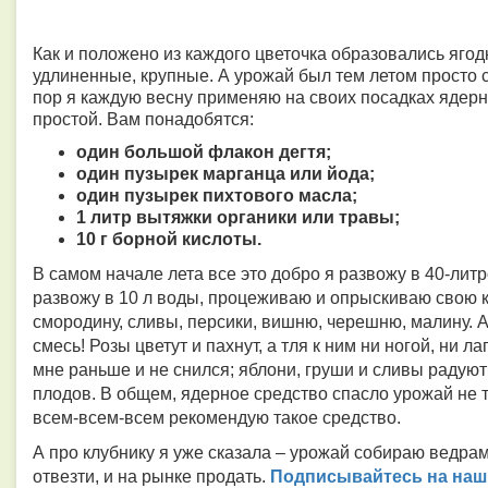
Как и положено из каждого цветочка образовались ягодк
удлиненные, крупные. А урожай был тем летом просто с
пор я каждую весну применяю на своих посадках ядерн
простой. Вам понадобятся:
один большой флакон дегтя;
один пузырек марганца или йода;
один пузырек пихтового масла;
1 литр вытяжки органики или травы;
10 г борной кислоты.
В самом начале лета все это добро я развожу в 40-литр
развожу в 10 л воды, процеживаю и опрыскиваю свою клу
смородину, сливы,
персики, вишню, черешню, малину. А
смесь! Розы цветут и пахнут, а тля к ним ни ногой, ни 
мне раньше и не
снился;
яблони, груши и сливы радую
плодов. В общем, ядерное средство спасло урожай не то
всем-всем-всем рекомендую такое средство.
А про клубнику я уже сказала – урожай собираю ведрами
Подписывайтесь на наш 
отвезти, и на рынке продать.