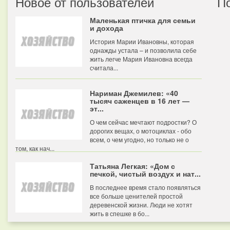
Новое от пользователей
П
Маленькая птичка для семьи
и дохода
История Марии Ивановны, которая
однажды устала – и позволила себе
жить легче Мария Ивановна всегда
считала...
Нариман Джемилев: «40
тысяч саженцев в 16 лет —
эт...
О чем сейчас мечтают подростки? О
дорогих вещах, о мотоциклах - обо
всем, о чем угодно, но только не о
том, как нач...
Татьяна Легкая: «Дом с
печкой, чистый воздух и нат...
В последнее время стало появляться
все больше ценителей простой
деревенской жизни. Люди не хотят
жить в спешке в бо...