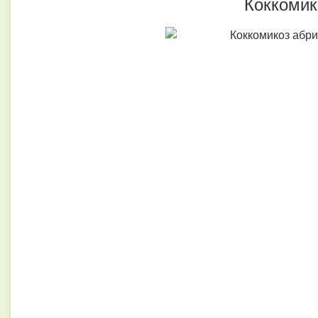
Коккомик