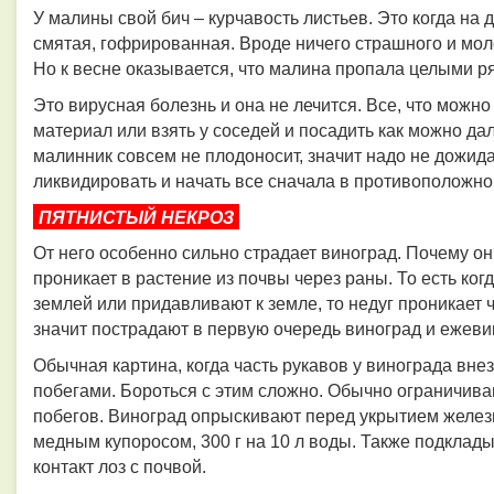
У малины свой бич – курчавость листьев. Это когда на 
смятая, гофрированная. Вроде ничего страшного и мол
Но к весне оказывается, что малина пропала целыми р
Это вирусная болезнь и она не лечится. Все, что можн
материал или взять у соседей и посадить как можно да
малинник совсем не плодоносит, значит надо не дожидат
ликвидировать и начать все сначала в противоположно
ПЯТНИСТЫЙ НЕКРОЗ
От него особенно сильно страдает виноград. Почему он
проникает в растение из почвы через раны. То есть ког
землей или придавливают к земле, то недуг проникает 
значит пострадают в первую очередь виноград и ежевик
Обычная картина, когда часть рукавов у винограда внез
побегами. Бороться с этим сложно. Обычно ограничив
побегов. Виноград опрыскивают перед укрытием железн
медным купоросом, 300 г на 10 л воды. Также подклад
контакт лоз с почвой.