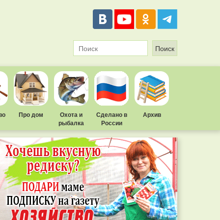
во
Про дом
Охота и
Сделано в
Архив
рыбалка
России