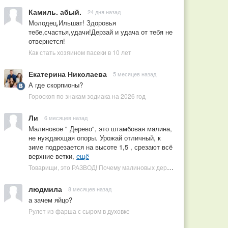
Камиль. абый.
24 дня назад
Молодец,Ильшат! Здоровья
тебе,счастья,удачи!Дерзай и удача от тебя не
отвернется!
Как стать хозяином пасеки в 10 лет
Екатерина Николаева
5 месяцев назад
А где скорпионы?
Гороскоп по знакам зодиака на 2026 год
Ли
6 месяцев назад
Малиновое " Дерево", это штамбовая малина,
не нуждающая опоры. Урожай отличный, к
зиме подрезается на высоте 1,5 , срезают всё
верхние ветки,
ещё
Товарищи, это РАЗВОД! Почему малиновых деревьев не бывает, или Как ушлые продавцы наживаются на мечтах садоводов
людмила
8 месяцев назад
а зачем яйцо?
Рулет из фарша с сыром в духовке