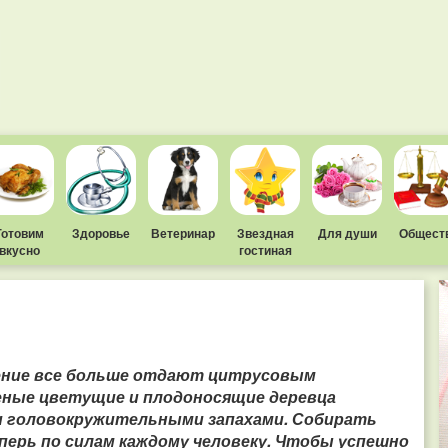
Готовим
Здоровье
Ветеринар
Звездная
Для души
Общест
вкусно
гостиная
тение все больше отдают цитрусовым
еные цветущие и плодоносящие деревца
и головокружительными запахами. Собирать
теперь по силам каждому человеку. Чтобы успешно