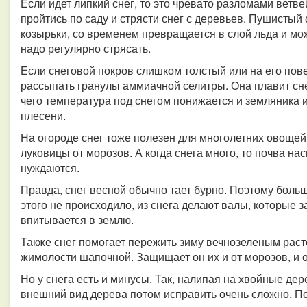
Если идет липкий снег, то это чревато разломами ветве
пройтись по саду и стрясти снег с деревьев. Пушистый
козырьки, со временем превращается в слой льда и мож
надо регулярно стрясать.
Если снеговой покров слишком толстый или на его пове
рассыпать гранулы аммиачной селитры. Она плавит сне
чего температура под снегом понижается и земляника и
плесени.
На огороде снег тоже полезен для многолетних овоще
луковицы от морозов. А когда снега много, то почва н
нуждаются.
Правда, снег весной обычно тает бурно. Поэтому больш
этого не происходило, из снега делают валы, которые 
впитывается в землю.
Также снег помогает пережить зиму вечнозеленым расте
жимолости шапочной. Защищает он их и от морозов, и 
Но у снега есть и минусы. Так, налипая на хвойные де
внешний вид дерева потом исправить очень сложно. П