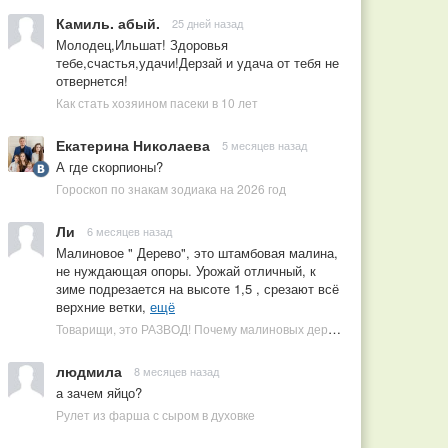
Камиль. абый.
25 дней назад
Молодец,Ильшат! Здоровья
тебе,счастья,удачи!Дерзай и удача от тебя не
отвернется!
Как стать хозяином пасеки в 10 лет
Екатерина Николаева
5 месяцев назад
А где скорпионы?
Гороскоп по знакам зодиака на 2026 год
Ли
6 месяцев назад
Малиновое " Дерево", это штамбовая малина,
не нуждающая опоры. Урожай отличный, к
зиме подрезается на высоте 1,5 , срезают всё
верхние ветки,
ещё
Товарищи, это РАЗВОД! Почему малиновых деревьев не бывает, или Как ушлые продавцы наживаются на мечтах садоводов
людмила
8 месяцев назад
а зачем яйцо?
Рулет из фарша с сыром в духовке