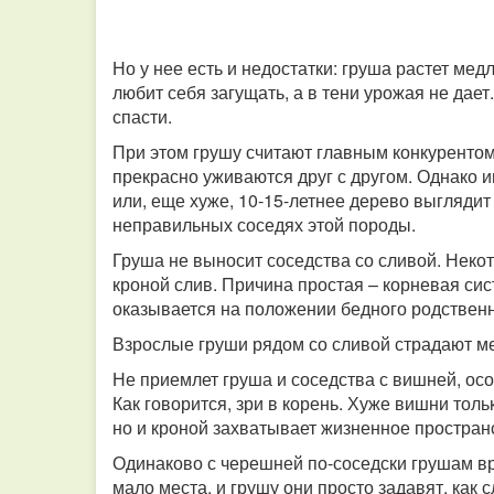
Но у нее есть и недостатки: груша растет ме
любит себя загущать, а в тени урожая не дае
спасти.
При этом грушу считают главным конкурентом 
прекрасно уживаются друг с другом. Однако и
или, еще хуже, 10-15-летнее дерево выглядит 
неправильных соседях этой породы.
Груша не выносит соседства со сливой. Неко
кроной слив. Причина простая – корневая сис
оказывается на положении бедного родственн
Взрослые груши рядом со сливой страдают мен
Не приемлет груша и соседства с вишней, ос
Как говорится, зри в корень. Хуже вишни толь
но и кроной захватывает жизненное простран
Одинаково с черешней по-соседски грушам вр
мало места, и грушу они просто задавят, как 