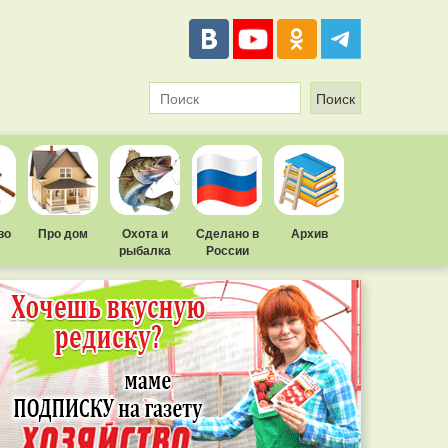
во
Про дом
Охота и
Сделано в
Архив
рыбалка
России