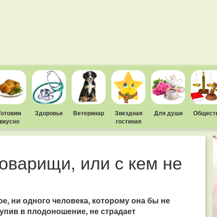
Готовим
Здоровье
Ветеринар
Звездная
Для души
Общест
вкусно
гостиная
оварищи, или с кем не
ое, ни одного человека, которому она бы не
тупив в плодоношение, не страдает