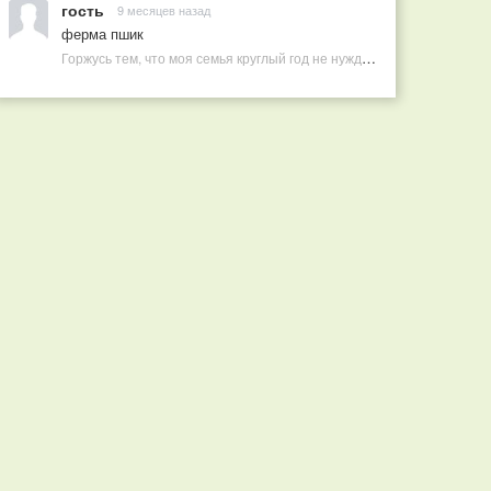
гость
9 месяцев назад
ферма пшик
Горжусь тем, что моя семья круглый год не нуждается в покупных витаминах