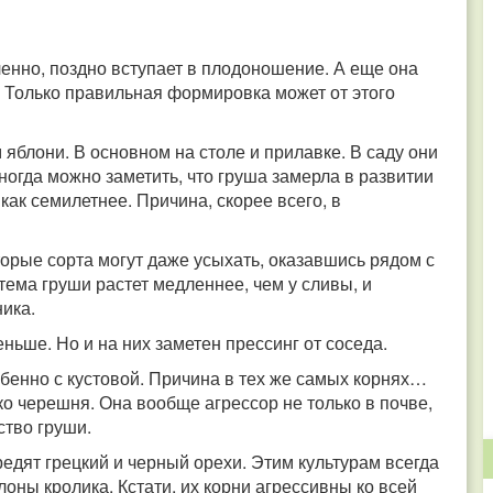
дленно, поздно вступает в плодоношение. А еще она
т. Только правильная формировка может от этого
яблони. В основном на столе и прилавке. В саду они
ногда можно заметить, что груша замерла в развитии
как семилетнее. Причина, скорее всего, в
торые сорта могут даже усыхать, оказавшись рядом с
тема груши растет медленнее, чем у сливы, и
ика.
ьше. Но и на них заметен прессинг от соседа.
обенно с кустовой. Причина в тех же самых корнях…
ко черешня. Она вообще агрессор не только в почве,
ство груши.
едят грецкий и черный орехи. Этим культурам всегда
слоны кролика. Кстати, их корни агрессивны ко всей