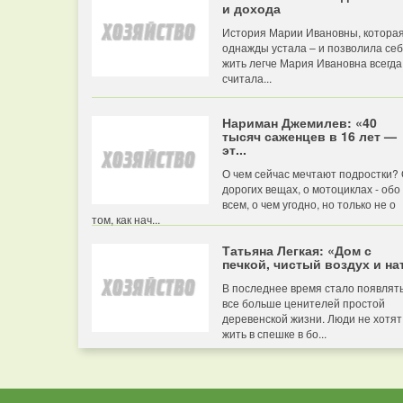
и дохода
История Марии Ивановны, котора
однажды устала – и позволила се
жить легче Мария Ивановна всегда
считала...
Нариман Джемилев: «40
тысяч саженцев в 16 лет —
эт...
О чем сейчас мечтают подростки?
дорогих вещах, о мотоциклах - обо
всем, о чем угодно, но только не о
том, как нач...
Татьяна Легкая: «Дом с
печкой, чистый воздух и нат
В последнее время стало появлят
все больше ценителей простой
деревенской жизни. Люди не хотят
жить в спешке в бо...