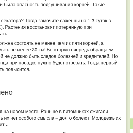
ли была опасность подсушивания корней. Такие
секатора? Тогда замочите саженцы на 1-3 суток в
С). Растения восстановят потерянную при
ать.
жна состоять не менее чем из пяти корней, а
 быть не менее 30 см! Во вторую очередь обращаем
ей не должно быть следов болезней и вредителей. Но
енца при посадке нужно будет отрезать. Тогда первый
ть повысится.
лено
я на новом месте. Раньше в питомниках сжигали
ть их нет особого смысла – долго болеют. Молодежь их
ить.