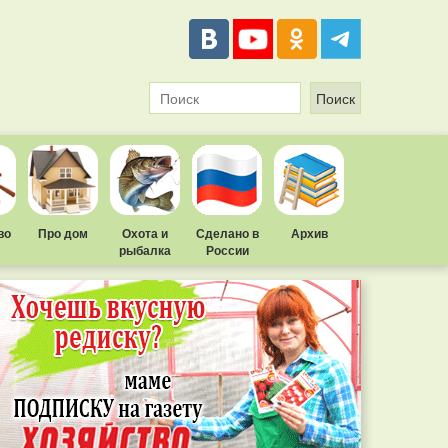
во
Про дом
Охота и
Сделано в
Архив
рыбалка
России