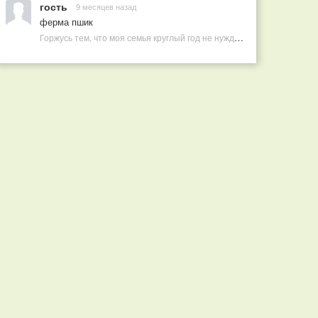
гость
9 месяцев назад
ферма пшик
Горжусь тем, что моя семья круглый год не нуждается в покупных витаминах