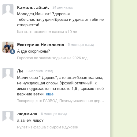
Камиль. абый.
24 дня назад
Молодец,Ильшат! Здоровья
тебе,счастья,удачи!Дерзай и удача от тебя не
отвернется!
Как стать хозяином пасеки в 10 лет
Екатерина Николаева
5 месяцев назад
А где скорпионы?
Гороскоп по знакам зодиака на 2026 год
Ли
6 месяцев назад
Малиновое " Дерево", это штамбовая малина,
не нуждающая опоры. Урожай отличный, к
зиме подрезается на высоте 1,5 , срезают всё
верхние ветки,
ещё
Товарищи, это РАЗВОД! Почему малиновых деревьев не бывает, или Как ушлые продавцы наживаются на мечтах садоводов
людмила
8 месяцев назад
а зачем яйцо?
Рулет из фарша с сыром в духовке