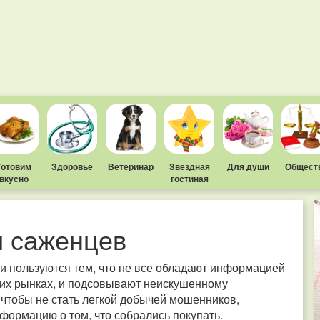
Готовим
Здоровье
Ветеринар
Звездная
Для души
Общест
вкусно
гостиная
и саженцев
 пользуются тем, что не все обладают информацией
ших рынках, и подсовывают неискушенному
 чтобы не стать легкой добычей мошенников,
формацию о том, что собрались покупать.