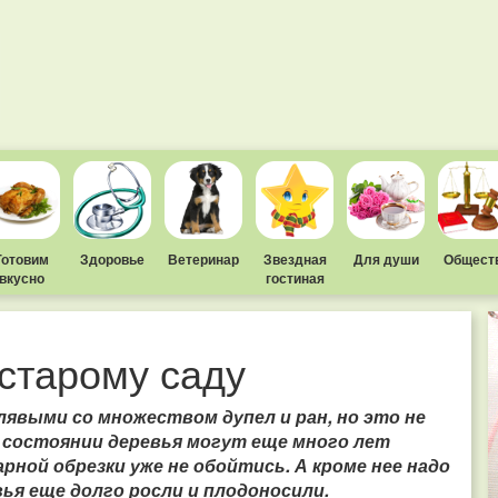
Готовим
Здоровье
Ветеринар
Звездная
Для души
Общест
вкусно
гостиная
 старому саду
выми со множеством дупел и ран, но это не
 состоянии деревья могут еще много лет
рной обрезки уже не обойтись. А кроме нее надо
ья еще долго росли и плодоносили.