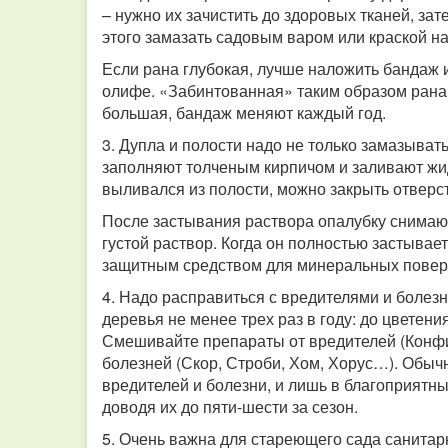
– нужно их зачистить до здоровых тканей, за
этого замазать садовым варом или краской н
Если рана глубокая, лучше наложить бандаж и
олифе.
«Забинтованная» таким образом рана
большая, бандаж меняют каждый год.
3. Дупла и полости надо не только замазыват
заполняют толченым кирпичом и заливают жид
выливался из полости, можно закрыть отверс
После застывания раствора опалубку снимают
густой раствор. Когда он полностью застыва
защитным средством для минеральных повер
4. Надо расправиться с вредителями и болезн
деревья не менее трех раз в году: до цветени
Смешивайте препараты от вредителей (Конфи
болезней (Скор, Строби, Хом, Хорус…). Обычн
вредителей и болезни, и лишь в благоприятны
доводя их до пяти-шести за сезон.
5. Очень важна для стареющего сада санитар