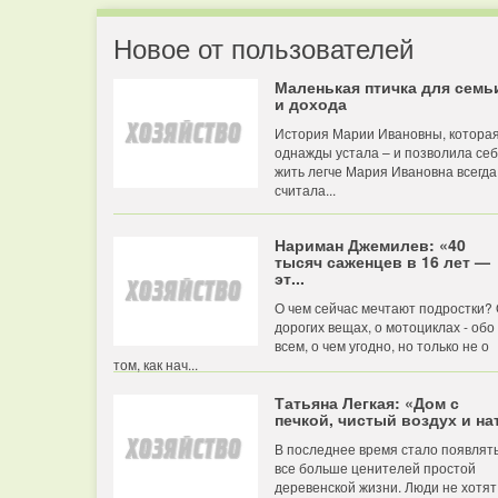
Новое от пользователей
Маленькая птичка для семь
и дохода
История Марии Ивановны, котора
однажды устала – и позволила се
жить легче Мария Ивановна всегда
считала...
Нариман Джемилев: «40
тысяч саженцев в 16 лет —
эт...
О чем сейчас мечтают подростки?
дорогих вещах, о мотоциклах - обо
всем, о чем угодно, но только не о
том, как нач...
Татьяна Легкая: «Дом с
печкой, чистый воздух и нат
В последнее время стало появлят
все больше ценителей простой
деревенской жизни. Люди не хотят