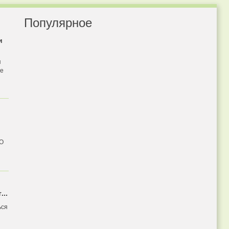
Популярное
и
я
бе
 О
...
ься