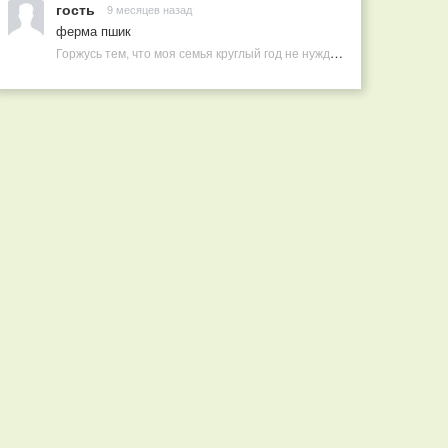
гость
9 месяцев назад
ферма пшик
Горжусь тем, что моя семья круглый год не нуждается в покупных витаминах