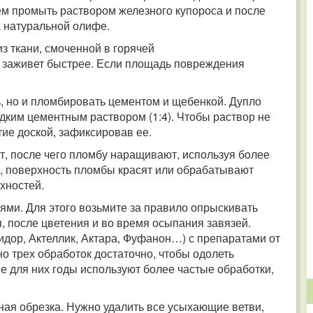
тем промыть раствором железного купороса и после
а натуральной олифе.
з ткани, смоченной в горячей
 заживет быстрее.
Если площадь повреждения
ь, но и пломбировать цементом и щебенкой. Дупло
ким цементным раствором (1:4). Чтобы раствор не
тие доской, зафиксировав ее.
, после чего пломбу наращивают, используя более
ет, поверхность пломбы красят или обрабатывают
хностей.
ями. Для этого возьмите за правило опрыскивать
я, после цветения и во время осыпания завязей.
дор, Актеллик, Актара, Фуфанон…) с препаратами от
о трех обработок достаточно, чтобы одолеть
е для них годы используют более частые обработки,
ная обрезка. Нужно удалить все усыхающие ветви,