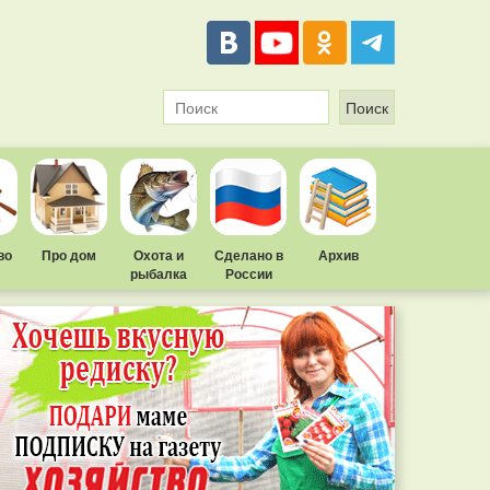
во
Про дом
Охота и
Сделано в
Архив
рыбалка
России