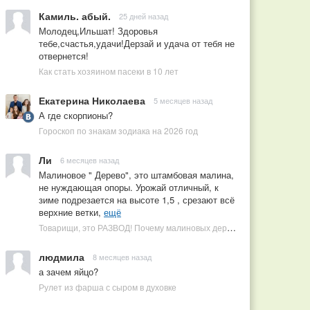
Камиль. абый.
25 дней назад
Молодец,Ильшат! Здоровья
тебе,счастья,удачи!Дерзай и удача от тебя не
отвернется!
Как стать хозяином пасеки в 10 лет
Екатерина Николаева
5 месяцев назад
А где скорпионы?
Гороскоп по знакам зодиака на 2026 год
Ли
6 месяцев назад
Малиновое " Дерево", это штамбовая малина,
не нуждающая опоры. Урожай отличный, к
зиме подрезается на высоте 1,5 , срезают всё
верхние ветки,
ещё
Товарищи, это РАЗВОД! Почему малиновых деревьев не бывает, или Как ушлые продавцы наживаются на мечтах садоводов
людмила
8 месяцев назад
а зачем яйцо?
Рулет из фарша с сыром в духовке