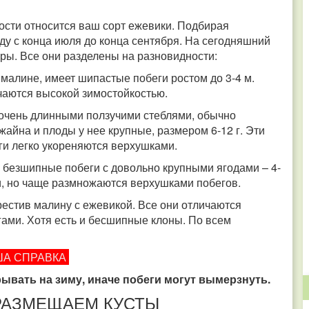
дности относится ваш сорт ежевики. Подбирая
ду с конца июля до конца сентября. На сегодняшний
уры. Все они разделены на разновидности:
 малине, имеет шипастые побеги ростом до 3-4 м.
ичаются высокой зимостойкостью.
очень длинными ползучими стеблями, обычно
йна и плоды у нее крупные, размером 6-12 г. Эти
еги легко укореняются верхушками.
, безшипные побеги с довольно крупными ягодами – 4-
ли, но чаще размножаются верхушками побегов.
рестив малину с ежевикой. Все они отличаются
ами. Хотя есть и бесшипные клоны. По всем
А СПРАВКА
рывать на зиму, иначе побеги могут вымерзнуть.
РАЗМЕЩАЕМ КУСТЫ