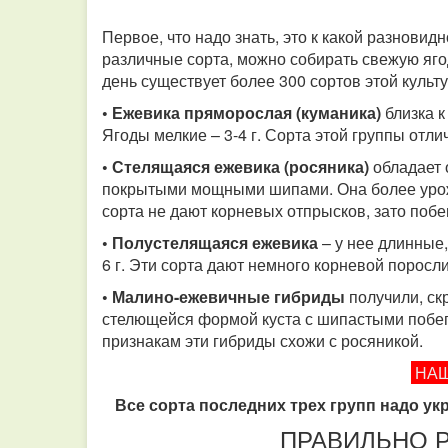
Первое, что надо знать, это к какой разнови
различные сорта, можно собирать свежую яго
день существует более 300 сортов этой культ
• Ежевика пряморослая (куманика)
близка к
Ягоды мелкие – 3-4 г. Сорта этой группы отл
• Стелящаяся ежевика (росяника)
обладает 
покрытыми мощными шипами. Она более урожа
сорта не дают корневых отпрысков, зато поб
• Полустелящаяся ежевика
– у нее длинные
6 г. Эти сорта дают немного корневой порос
• Малино-ежевичные гибриды
получили, ск
стелющейся формой куста с шипастыми побег
признакам эти гибриды схожи с росяникой.
НАШ
Все сорта последних трех групп надо ук
ПРАВИЛЬНО 