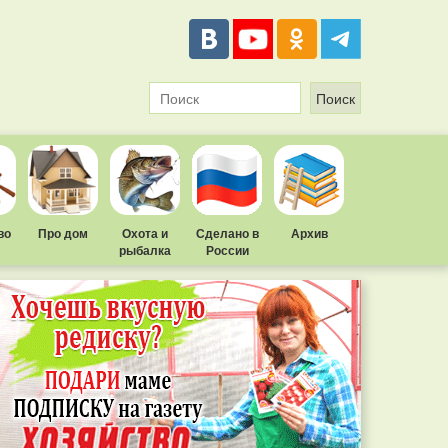
во
Про дом
Охота и
Сделано в
Архив
рыбалка
России