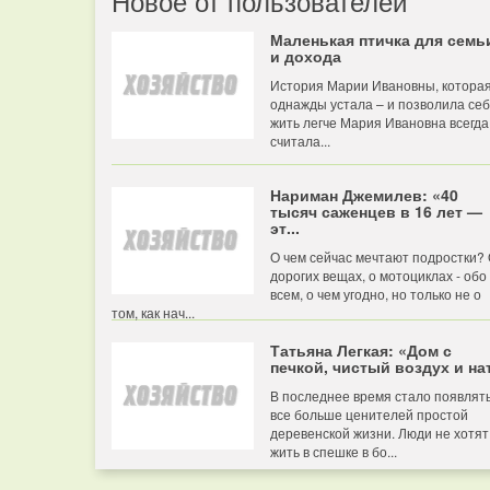
Новое от пользователей
Маленькая птичка для семь
и дохода
История Марии Ивановны, котора
однажды устала – и позволила се
жить легче Мария Ивановна всегда
считала...
Нариман Джемилев: «40
тысяч саженцев в 16 лет —
эт...
О чем сейчас мечтают подростки?
дорогих вещах, о мотоциклах - обо
всем, о чем угодно, но только не о
том, как нач...
Татьяна Легкая: «Дом с
печкой, чистый воздух и нат
В последнее время стало появлят
все больше ценителей простой
деревенской жизни. Люди не хотят
жить в спешке в бо...