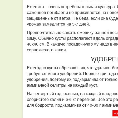
Ежевика – очень нетребовательная культура.
саженцев погибает и не приживается на новом
защищенные от ветра. Не беда, если она буде
урожая замедлится на 5-7 дней.
Предпочтительно сажать ежевику ранней весн
зиму. Обычно кусты располагают вдоль огра
40х40 см. В каждую посадочную яму надо внест
сернокислого калия.
УДОБРЕ
Ежегодно кусты обрезают так, что удаляют б
требуется много удобрений. Первые три года 
удобрения, поэтому их подкармливают только
аммиачной селитры на каждый куст.
На четвертый год, осенью, на каждый плодоно
хлористого калия и 5-6 кг перегноя. Все это 
для бодрости, подкармливают 40-60 г аммиач
Н