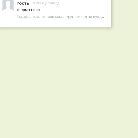
гость
9 месяцев назад
ферма пшик
Горжусь тем, что моя семья круглый год не нуждается в покупных витаминах