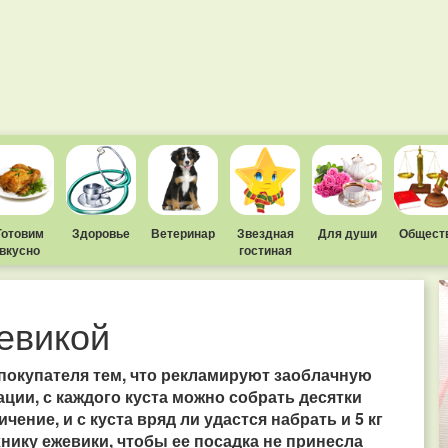
Готовим
Здоровье
Ветеринар
Звездная
Для души
Общест
вкусно
гостиная
жевикой
окупателя тем, что рекламируют заоблачную
ции, с каждого куста можно собрать десятки
ение, и с куста вряд ли удастся набрать и 5 кг
хнику ежевики, чтобы ее посадка не принесла