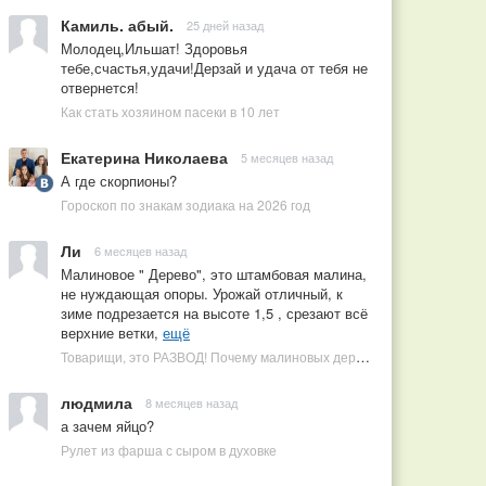
Камиль. абый.
25 дней назад
Молодец,Ильшат! Здоровья
тебе,счастья,удачи!Дерзай и удача от тебя не
отвернется!
Как стать хозяином пасеки в 10 лет
Екатерина Николаева
5 месяцев назад
А где скорпионы?
Гороскоп по знакам зодиака на 2026 год
Ли
6 месяцев назад
Малиновое " Дерево", это штамбовая малина,
не нуждающая опоры. Урожай отличный, к
зиме подрезается на высоте 1,5 , срезают всё
верхние ветки,
ещё
Товарищи, это РАЗВОД! Почему малиновых деревьев не бывает, или Как ушлые продавцы наживаются на мечтах садоводов
людмила
8 месяцев назад
а зачем яйцо?
Рулет из фарша с сыром в духовке