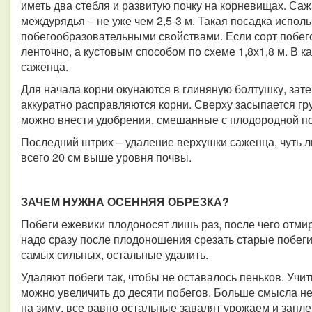
иметь два стебля и развитую почку на корневищах. Сажа
междурядья − не уже чем 2,5-3 м. Такая посадка испол
побегообразовательными свойствами. Если сорт побего
ленточно, а кустовым способом по схеме 1,8х1,8 м. В 
саженца.
Для начала корни окунаются в глиняную болтушку, зат
аккуратно расправляются корни. Сверху засыпается грун
можно внести удобрения, смешанные с плодородной п
Последний штрих – удаление верхушки саженца, чуть ли
всего 20 см выше уровня почвы.
ЗАЧЕМ НУЖНА ОСЕННЯЯ ОБРЕЗКА?
Побеги ежевики плодоносят лишь раз, после чего отмир
надо сразу после плодоношения срезать старые побеги
самых сильных, остальные удалить.
Удаляют побеги так, чтобы не оставалось пеньков. Учит
можно увеличить до десяти побегов. Больше смысла не
на зиму, все равно остальные завалят урожаем и запле