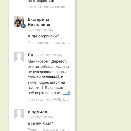
не отвернется!
Как стать хозяином пасеки в 10 лет
Екатерина
Николаева
5 месяцев назад
А где скорпионы?
Гороскоп по знакам зодиака на 2026 год
Ли
6 месяцев назад
Малиновое " Дерево",
это штамбовая малина,
не нуждающая опоры.
Урожай отличный, к
зиме подрезается на
высоте 1,5 , срезают
всё верхние ветки,
ещё
Товарищи, это РАЗВОД! Почему малиновых деревьев не бывает, или Как ушлые продавцы наживаются на мечтах садоводов
людмила
8 месяцев назад
а зачем яйцо?
Рулет из фарша с сыром в духовке