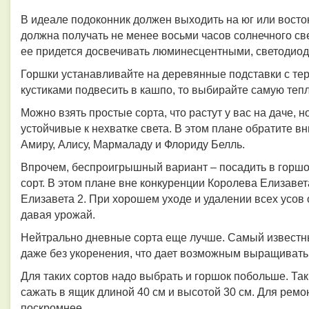
В идеале подоконник должен выходить на юг или восток
должна получать не менее восьми часов солнечного све
ее придется досвечивать люминесцентными, светодио
Горшки устанавливайте на деревянные подставки с те
кустиками подвесить в кашпо, то выбирайте самую тепл
Можно взять простые сорта, что растут у вас на даче, 
устойчивые к нехватке света. В этом плане обратите 
Амиру, Алису, Мармаладу и Флориду Белль.
Впрочем, беспроигрышный вариант – посадить в горш
сорт. В этом плане вне конкуренции Королева Елизаве
Елизавета 2. При хорошем уходе и удалении всех усов 
давая урожай.
Нейтрально дневные сорта еще лучше. Самый известны
даже без укоренения, что дает возможным выращивать е
Для таких сортов надо выбрать и горшок побольше. Так
сажать в ящик длиной 40 см и высотой 30 см. Для рем
поскромнее.