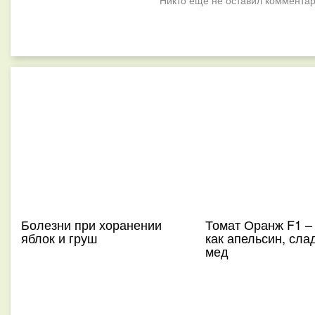
Никто ещё не оставил комментар
Болезни при хоранении
Томат Оранж F1 – 
яблок и груш
как апельсин, слад
мед