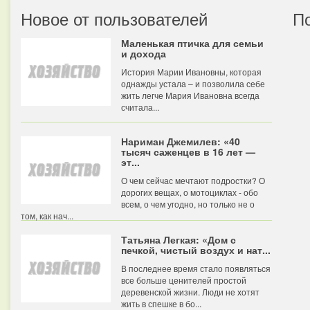
Новое от пользователей
П
Маленькая птичка для семьи
и дохода
История Марии Ивановны, которая
однажды устала – и позволила себе
жить легче Мария Ивановна всегда
считала...
Нариман Джемилев: «40
тысяч саженцев в 16 лет —
эт...
О чем сейчас мечтают подростки? О
дорогих вещах, о мотоциклах - обо
всем, о чем угодно, но только не о
том, как нач...
Татьяна Легкая: «Дом с
печкой, чистый воздух и нат...
В последнее время стало появляться
все больше ценителей простой
деревенской жизни. Люди не хотят
жить в спешке в бо...