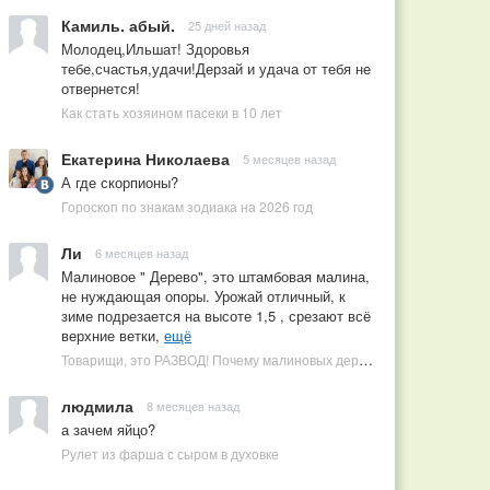
Камиль. абый.
25 дней назад
Молодец,Ильшат! Здоровья
тебе,счастья,удачи!Дерзай и удача от тебя не
отвернется!
Как стать хозяином пасеки в 10 лет
Екатерина Николаева
5 месяцев назад
А где скорпионы?
Гороскоп по знакам зодиака на 2026 год
Ли
6 месяцев назад
Малиновое " Дерево", это штамбовая малина,
не нуждающая опоры. Урожай отличный, к
зиме подрезается на высоте 1,5 , срезают всё
верхние ветки,
ещё
Товарищи, это РАЗВОД! Почему малиновых деревьев не бывает, или Как ушлые продавцы наживаются на мечтах садоводов
людмила
8 месяцев назад
а зачем яйцо?
Рулет из фарша с сыром в духовке