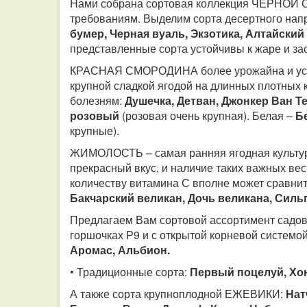
Нами собрана сортовая коллекция ЧЕРНО
требованиям. Выделим сорта десертного на
бумер, Черная вуаль, Экзотика, Алтайский
представленные сорта устойчивы к жаре и за
КРАСНАЯ СМОРОДИНА более урожайна и устой
крупной сладкой ягодой на длинных плотных 
болезням:
Душечка, Детван, Джонкер Ван Те
розовый
(розовая очень крупная). Белая –
Б
крупные).
ЖИМОЛОСТЬ – самая ранняя ягодная культура.
прекрасный вкус, и наличие таких важных весн
количеству витамина С вполне может сравнит
Бакчарский великан, Дочь великана, Силь
Предлагаем Вам сортовой ассортимент са
горшочках Р9 и с открытой корневой системой
Аромас, Альбион.
• Традиционные сорта:
Первый поцелуй, Хон
А также сорта крупноплодной ЕЖЕВИКИ:
Нат