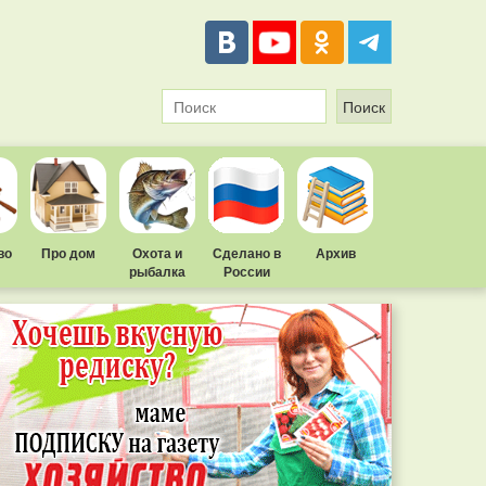
во
Про дом
Охота и
Сделано в
Архив
рыбалка
России