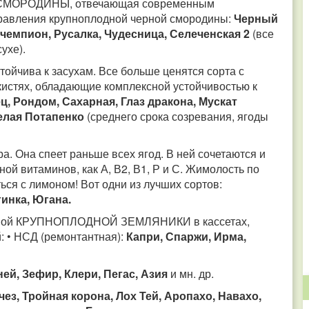
Й СМОРОДИНЫ, отвечающая современным
правления крупноплодной черной смородины:
Черный
 чемпион, Русалка, Чудесница, Селеченская 2
(все
сухе).
чива к засухам. Все больше ценятся сорта с
кистях, обладающие комплексной устойчивостью к
ц, Рондом, Сахарная, Глаз дракона, Мускат
елая Потапенко
(среднего срока созревания, ягоды
 Она спеет раньше всех ягод. В ней сочетаются и
ой витаминов, как А, В2, В1, Р и С. Жимолость по
ься с лимоном! Вот одни из лучших сортов:
гинка, Югана.
довой КРУПНОПЛОДНОЙ ЗЕМЛЯНИКИ в кассетах,
: • НСД (ремонтантная):
Капри, Спаржи, Ирма,
ей, Зефир, Клери, Пегас, Азия
и мн. др.
чез, Тройная корона, Лох Тей, Аропахо, Навахо,