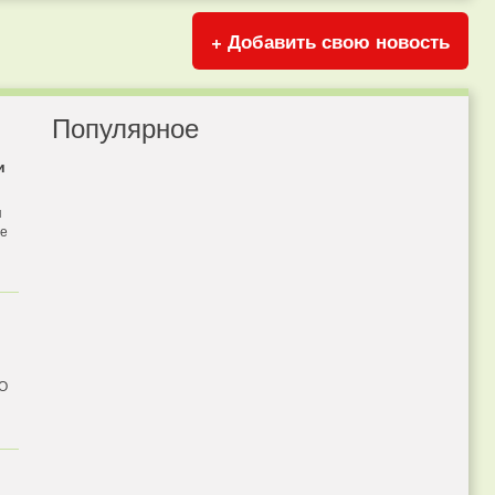
+ Добавить свою новость
Популярное
и
я
бе
 О