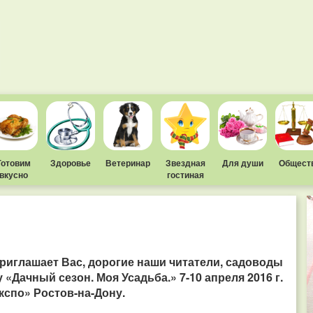
Готовим
Здоровье
Ветеринар
Звездная
Для души
Общест
вкусно
гостиная
глашает Вас, дорогие наши читатели, садоводы
«Дачный сезон. Моя Усадьба.» 7-10 апреля 2016 г.
спо» Ростов-на-Дону.