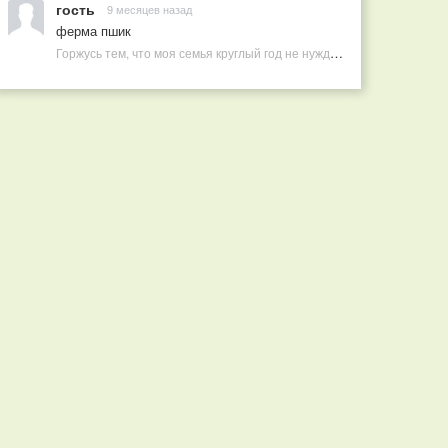
гость
9 месяцев назад
ферма пшик
Горжусь тем, что моя семья круглый год не нуждается в покупных витаминах