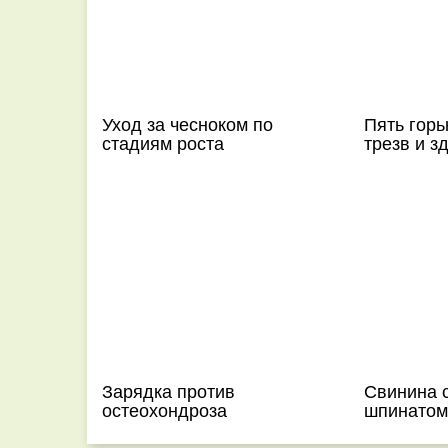
Уход за чесноком по
Пять горь
стадиям роста
трезв и з
Зарядка против
Свинина с
остеохондроза
шпинатом