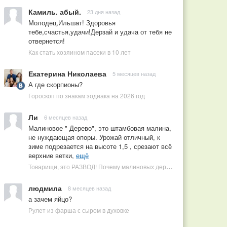
Камиль. абый.
23 дня назад
Молодец,Ильшат! Здоровья
тебе,счастья,удачи!Дерзай и удача от тебя не
отвернется!
Как стать хозяином пасеки в 10 лет
Екатерина Николаева
5 месяцев назад
А где скорпионы?
Гороскоп по знакам зодиака на 2026 год
Ли
6 месяцев назад
Малиновое " Дерево", это штамбовая малина,
не нуждающая опоры. Урожай отличный, к
зиме подрезается на высоте 1,5 , срезают всё
верхние ветки,
ещё
Товарищи, это РАЗВОД! Почему малиновых деревьев не бывает, или Как ушлые продавцы наживаются на мечтах садоводов
людмила
8 месяцев назад
а зачем яйцо?
Рулет из фарша с сыром в духовке