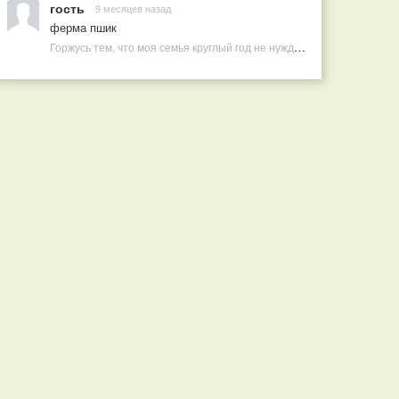
гость
9 месяцев назад
ферма пшик
Горжусь тем, что моя семья круглый год не нуждается в покупных витаминах