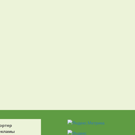
ортер
екламы