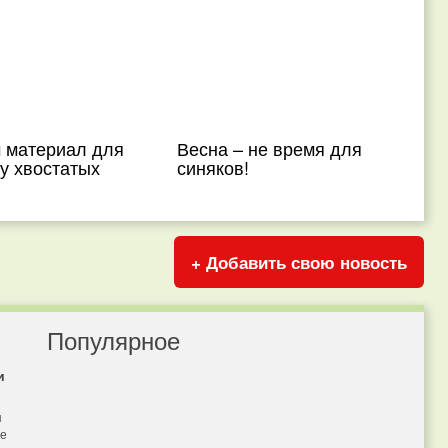
 материал для
Весна – не время для
у хвостатых
синяков!
+ Добавить свою новость
Популярное
и
я
бе