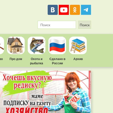
во
Про дом
Охота и
Сделано в
Архив
рыбалка
России