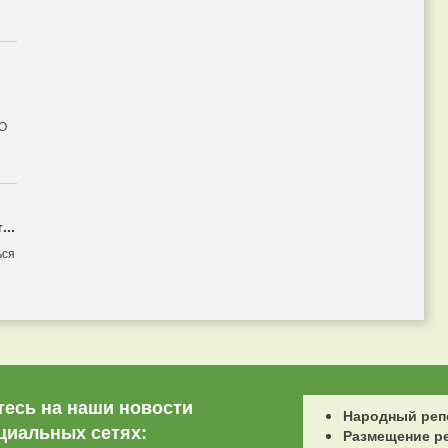
 О
...
ься
есь на наши новости
Народный реп
циальных сетях:
Размещение р