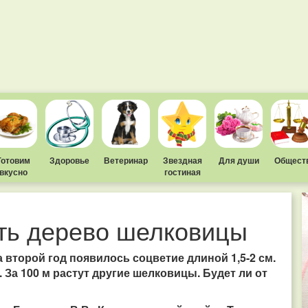
Готовим
Здоровье
Ветеринар
Звездная
Для души
Общест
вкусно
гостиная
ть дерево шелковицы
второй год появилось соцветие длиной 1,5-2 см.
 За 100 м растут другие шелковицы. Будет ли от