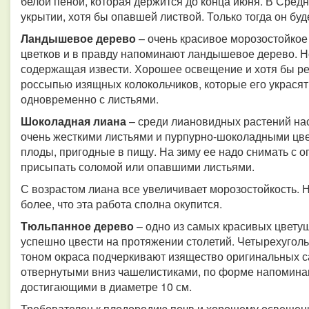
белой пеной, которая держится до конца июня. В Сред
укрытии, хотя бы опавшей листвой. Только тогда он буд
Ландышевое дерево
– очень красивое морозостойкое 
цветков и в правду напоминают ландышевое дерево. Но
содержащая извести. Хорошее освещение и хотя бы ред
россыпью изящных колокольчиков, которые его украсят
одновременно с листьями.
Шоколадная лиана
– среди лиановидных растений наст
очень жесткими листьями и пурпурно-шоколадными цве
плоды, пригодные в пищу. На зиму ее надо снимать с о
присыпать соломой или опавшими листьями.
С возрастом лиана все увеличивает морозостойкость. Н
более, что эта работа сполна окупится.
Тюльпанное дерево
– одно из самых красивых цвету
успешно цвести на протяжении столетий. Четырехугол
тоном окраса подчеркивают изящество оригинальных са
отвернутыми вниз чашелистиками, по форме напомина
достигающими в диаметре 10 см.
Требователен к плодородию почв и хорошему освещени