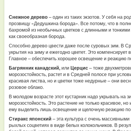
Снежное дерево
– один из таких экзотов. У себя на р
прозвищу «Дедушкина борода». Все потому, что в полн
бахромой из необычных цветков с длинными и тонкими
как своеобразная борода.
Способно дерево цвести даже после суровых зим. В Ср
укрытия на зиму и ежегодно цветет. Это компенсирует в
Главное – обеспечить хорошее освещение и реакцию по
Багрянник канадский,
или
Церцис
– тоже двухметров
морозостойкость, растет и в Средней полосе при услови
красивая листва, но и цветки тоже недурные – они вес
розовое облако.
В молодом возрасте этот кустарник надо укрывать на зи
морозостойкость. Это растение не только красивое, но
ему выделить лишь освещение и щелочную реакцию по
Стиракс японский
– эта культура с очень массивными
рыхлых соцветиях в виде белых колокольчиков. В резул