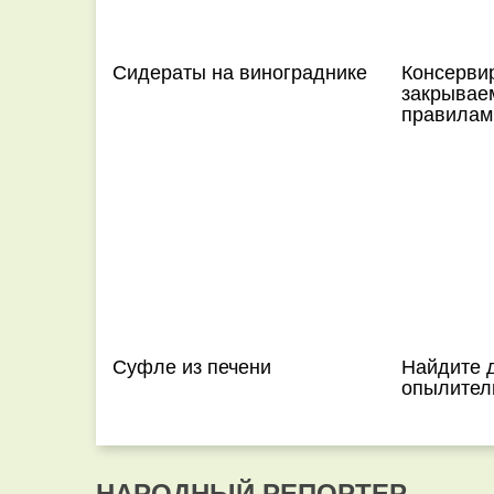
Сидераты на винограднике
Консерви
закрываем
правилам
Суфле из печени
Найдите 
опылител
НАРОДНЫЙ РЕПОРТЕР