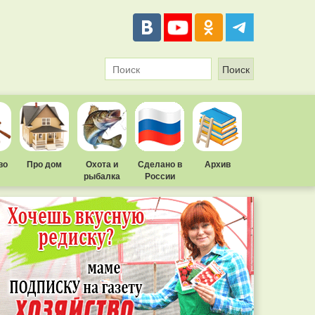
во
Про дом
Охота и
Сделано в
Архив
рыбалка
России