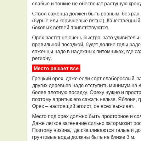
слабые и тонкие не обеспечат растущую крон
Ствол саженца должен быть ровным, без ран, 
(бурые или коричневые пятна). Качественны
боковых ветвей приветствуются.
Орех растет не очень быстро, зато удивител
правильной посадкой, будет долгие годы рад
саженцы надо в надежных питомниках, где с
региону.
Место решает все
Грецкий орех, даже если сорт слаборослый, з
других деревьев надо отступить минимум на 8
более плотную посадку. Ореху нужно и простран
поэтому впритык его сажать нельзя. Яблоня, г
Орех – настоящий эгоист, он всех выживет.
Место под орех должно быть просторное и со
Даже легкое затенение сильно затормозит рос
Поэтому низина, где скапливаются талые и до
грунтовые воды должны быть не ближе 3 м.