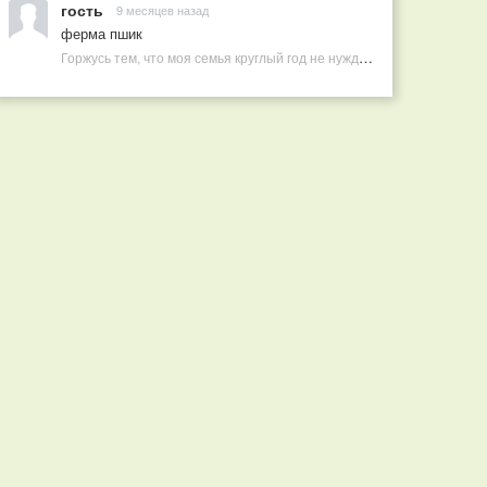
гость
9 месяцев назад
ферма пшик
Горжусь тем, что моя семья круглый год не нуждается в покупных витаминах