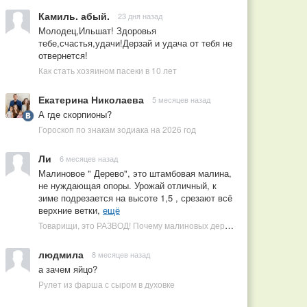
Камиль. абый.
23 дня назад
Молодец,Ильшат! Здоровья
тебе,счастья,удачи!Дерзай и удача от тебя не
отвернется!
Как стать хозяином пасеки в 10 лет
Екатерина Николаева
5 месяцев назад
А где скорпионы?
Гороскоп по знакам зодиака на 2026 год
Ли
6 месяцев назад
Малиновое " Дерево", это штамбовая малина,
не нуждающая опоры. Урожай отличный, к
зиме подрезается на высоте 1,5 , срезают всё
верхние ветки,
ещё
Товарищи, это РАЗВОД! Почему малиновых деревьев не бывает, или Как ушлые продавцы наживаются на мечтах садоводов
людмила
8 месяцев назад
а зачем яйцо?
Рулет из фарша с сыром в духовке