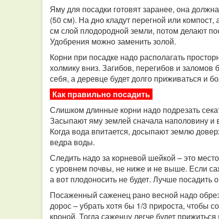
Яму для посадки готовят заранее, она должна
(50 см). На дно кладут перегной или компост,
см слой плодородной земли, потом делают по
Удобрения можно заменить золой.
Корни при посадке надо располагать простор
холмику вниз. Загибов, перегибов и заломов 
себя, а деревце будет долго приживаться и бо
Как правильно посадить
Слишком длинные корни надо подрезать секат
Засыпают яму землей сначала наполовину и в
Когда вода впитается, досыпают землю доверх
ведра воды.
Следить надо за корневой шейкой – это место
с уровнем почвы, не ниже и не выше. Если са
а вот плодоносить не будет. Лучше посадить 
Посаженный саженец рано весной надо обреза
дорос – убрать хотя бы 1/3 прироста, чтобы
кроной. Тогда саженцу легче будет прижиться