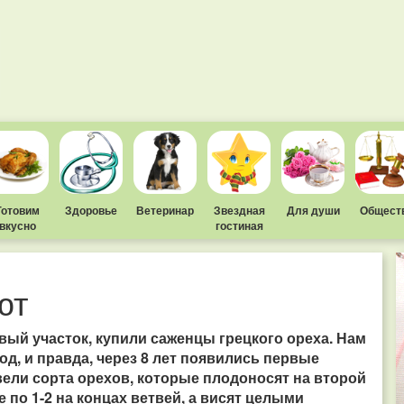
Готовим
Здоровье
Ветеринар
Звездная
Для души
Общест
вкусно
гостиная
ют
вый участок, купили саженцы грецкого ореха. Нам
год, и правда, через 8 лет появились первые
ели сорта орехов, которые плодоносят на второй
е по 1-2 на концах ветвей, а висят целыми