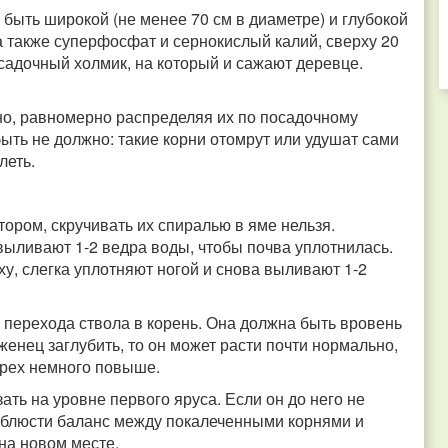
 быть широкой (не менее 70 см в диаметре) и глубокой
 а также суперфосфат и сернокислый калий, сверху 20
садочный холмик, на который и сажают деревце.
но, равномерно распределяя их по посадочному
быть не должно: такие корни отомрут или удушат сами
леть.
ором, скручивать их спиралью в яме нельзя.
ыливают 1-2 ведра воды, чтобы почва уплотнилась.
у, слегка уплотняют ногой и снова выливают 1-2
 перехода ствола в корень. Она должна быть вровень
женец заглубить, то он может расти почти нормально,
орех немного повыше.
ть на уровне первого яруса. Если он до него не
 соблюсти баланс между покалеченными корнями и
 на новом месте.