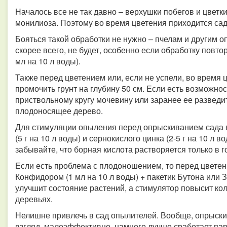
Началось все не так давно – верхушки побегов и цветки
монилиоза. Поэтому во время цветения приходится сад 
Бояться такой обработки не нужно – пчелам и другим о
скорее всего, не будет, особенно если обработку повт
мл на 10 л воды).
Также перед цветением или, если не успели, во время 
промочить грунт на глубину 50 см. Если есть возможно
приствольному кругу мочевину или заранее ее разведите
плодоносящее дерево.
Для стимуляции опыления перед опрыскиванием сада в
(5 г на 10 л воды) и сернокислого цинка (2-5 г на 10 л в
забывайте, что борная кислота растворяется только в г
Если есть проблема с плодоношением, то перед цветен
Конфидором (1 мл на 10 л воды) + пакетик Бутона или 
улучшит состояние растений, а стимулятор повысит ко
деревьях.
Нелишне привлечь в сад опылителей. Вообще, опрыски
взгляд, малоэффективно, намного лучше сработает пар