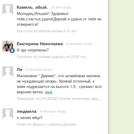
Камиль. абый.
23 дня назад
Молодец,Ильшат! Здоровья
тебе,счастья,удачи!Дерзай и удача от тебя не
отвернется!
Как стать хозяином пасеки в 10 лет
Екатерина Николаева
5 месяцев назад
А где скорпионы?
Гороскоп по знакам зодиака на 2026 год
Ли
6 месяцев назад
Малиновое " Дерево", это штамбовая малина,
не нуждающая опоры. Урожай отличный, к
зиме подрезается на высоте 1,5 , срезают всё
верхние ветки,
ещё
Товарищи, это РАЗВОД! Почему малиновых деревьев не бывает, или Как ушлые продавцы наживаются на мечтах садоводов
людмила
8 месяцев назад
а зачем яйцо?
Рулет из фарша с сыром в духовке