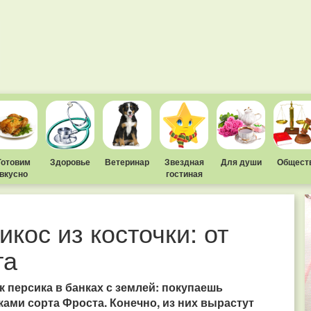
Готовим
Здоровье
Ветеринар
Звездная
Для души
Общест
вкусно
гостиная
икос из косточки: от
та
к персика в банках с землей: покупаешь
ками сорта Фроста. Конечно, из них вырастут