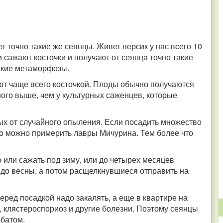
т точно такие же сеянцы. Живет персик у нас всего 10
и сажают косточки и получают от сеянца точно такие
акие метаморфозы.
ют чаще всего косточкой. Плоды обычно получаются
ного выше, чем у культурных саженцев, которые
ных от случайного опыления. Если посадить множество
то можно примерить лавры Мичурина. Тем более что
о или сажать под зиму, или до четырех месяцев
 до весны, а потом расщелкнувшиеся отправить на
еред посадкой надо закалять, а еще в квартире на
, клястероспориоз и другие болезни. Поэтому сеянцы
батом.