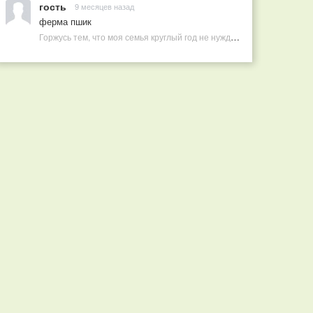
гость
9 месяцев назад
ферма пшик
Горжусь тем, что моя семья круглый год не нуждается в покупных витаминах