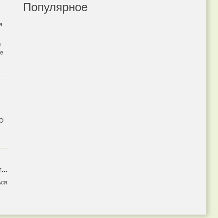
Популярное
и
я
бе
 О
...
ься