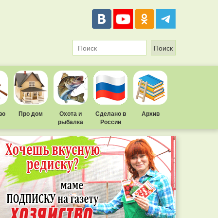
во
Про дом
Охота и
Сделано в
Архив
рыбалка
России