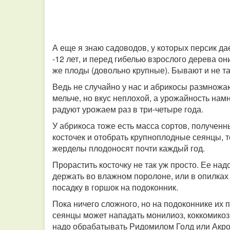
А еще я знаю садоводов, у которых персик дае
-12 лет, и перед гибелью взрослого дерева он
же плоды (довольно крупные). Бывают и не т
Ведь не случайно у нас и абрикосы размножа
мельче, но вкус неплохой, а урожайность нам
радуют урожаем раз в три-четыре года.
У абрикоса тоже есть масса сортов, получен
косточек и отобрать крупноплодные сеянцы, 
жерделы плодоносят почти каждый год.
Прорастить косточку не так уж просто. Ее над
держать во влажном поролоне, или в опилках
посадку в горшок на подоконник.
Пока ничего сложного, но на подоконнике их п
сеянцы может нападать монилиоз, коккомикоз
надо обрабатывать Ридомилом Голд или Акро