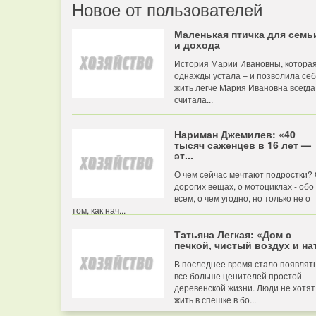
Новое от пользователей
Маленькая птичка для семь
и дохода
История Марии Ивановны, котора
однажды устала – и позволила се
жить легче Мария Ивановна всегда
считала...
Нариман Джемилев: «40
тысяч саженцев в 16 лет —
эт...
О чем сейчас мечтают подростки?
дорогих вещах, о мотоциклах - обо
всем, о чем угодно, но только не о
том, как нач...
Татьяна Легкая: «Дом с
печкой, чистый воздух и нат
В последнее время стало появлят
все больше ценителей простой
деревенской жизни. Люди не хотят
жить в спешке в бо...