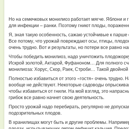
Но на семечковых монилиоз работает мягче. Яблони и 
для инфекции – ранки. Поэтому гниют плоды, поражен
Я, зная такую особенность, сажаю устойчивые к парше с
Все потому, что урожай повреждают осы, птицы, плодож
очень трудно. Вот и результаты, но потери все равно н
Чтобы победить монилиоз, надо уничтожить плодожорк
Искрой золотой, Актарой, Фуфаноном… Для полного сч
монилиоза: Хорус, Скор, Раек, Строби… Такой двойной
Полностью избавиться от этого «гостя» очень трудно. 
вообще не действуют. Некоторые садоводы опрыскива
чтобы избавиться от гнили. На мой взгляд, это напрасн
грибок все равно начнет свою деятельность.
Просто урожай надо перебирать, регулярно не допуск
подозрительных плодов.
В хранилищах могут быть и другие проблемы. Например,
плодах, испытывающих летом дефицит кальция. Предот