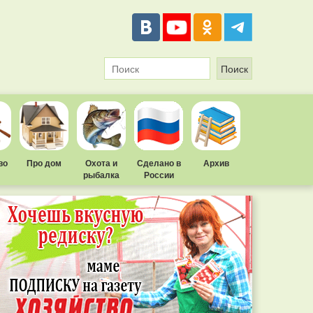
во
Про дом
Охота и
Сделано в
Архив
рыбалка
России