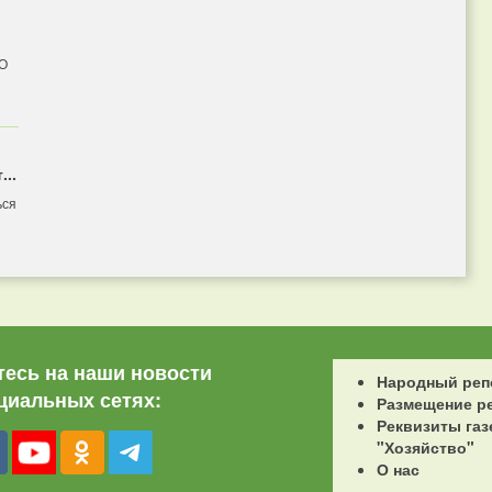
 О
...
ься
есь на наши новости
Народный реп
циальных сетях:
Размещение р
Реквизиты газ
"Хозяйство"
О нас