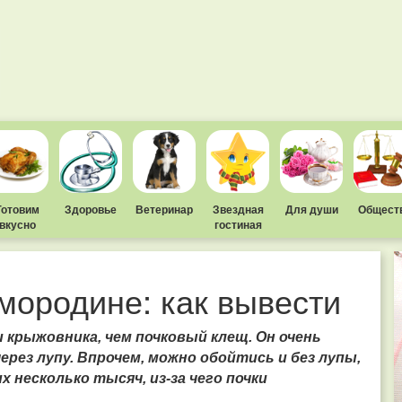
Готовим
Здоровье
Ветеринар
Звездная
Для души
Общест
вкусно
гостиная
мородине: как вывести
 крыжовника, чем почковый клещ. Он очень
ерез лупу. Впрочем, можно обойтись и без лупы,
их несколько тысяч, из-за чего почки