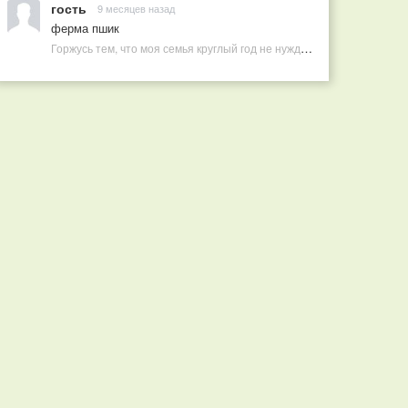
гость
9 месяцев назад
ферма пшик
Горжусь тем, что моя семья круглый год не нуждается в покупных витаминах