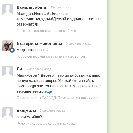
Камиль. абый.
24 дня назад
Молодец,Ильшат! Здоровья
тебе,счастья,удачи!Дерзай и удача от тебя не
отвернется!
Как стать хозяином пасеки в 10 лет
Екатерина Николаева
5 месяцев назад
А где скорпионы?
Гороскоп по знакам зодиака на 2026 год
Ли
6 месяцев назад
Малиновое " Дерево", это штамбовая малина,
не нуждающая опоры. Урожай отличный, к
зиме подрезается на высоте 1,5 , срезают всё
верхние ветки,
ещё
Товарищи, это РАЗВОД! Почему малиновых деревьев не бывает, или Как ушлые продавцы наживаются на мечтах садоводов
людмила
8 месяцев назад
а зачем яйцо?
Рулет из фарша с сыром в духовке