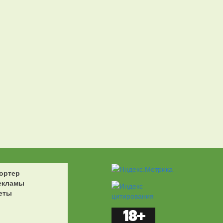
ортер
екламы
еты