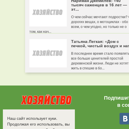
Нариман Джемилев: «40
тысяч саженцев в 16 лет —
эт...
О чем сейчас мечтают подростки?
дорогих вещах, о мотоциклах - обо
всем, о чем угодно, но только не о
том, как нач...
Татьяна Легкая: «Дом с
печкой, чистый воздух и нат
В последнее время стало появлят
все больше ценителей простой
деревенской жизни. Люди не хотят
жить в спешке в бо...
Подпишит
в со
Все права защищены.
Наш сайт использует куки.
©2008-2017 - "Хозяйство"
Продолжая его использовать, вы