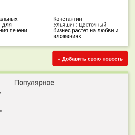
альных
Константин
в для
Ульяшин: Цветочный
ния печени
бизнес растет на любви и
вложениях
+ Добавить свою новость
Популярное
и
я
бе