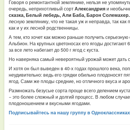
Говоря о ремонтантной землянике, нельзя не упомянуть
очередь, неприхотливый сорт
Александрия
и необычн
сказка, Белый лебедь, Али Баба, Барон Солемахер..
лесную землянику, что не такая уж и неправда, так как
как и у их лесной родственницы.
А тем, кто хочет как можно раньше получить серьезную 
Альбион. На крупных цветоносах его ягоды достигают 60
за все лето набегает до 500 г ягод с куста.
Но наверняка самый невероятный урожай может дать 
И хотя он был выведен в 40-х годах прошлого века, поп
неудивительно: ведь его грядки обильно плодоносят пять
ягод. Сами же плоды средние, но отличного вкуса и ар
Размножать безусые сорта проще всего делением куста
− это более сложный и долгий процесс. В любом случа
плодоношением и вкусными ягодами.
Подписывайтесь на нашу группу в Одноклассниках