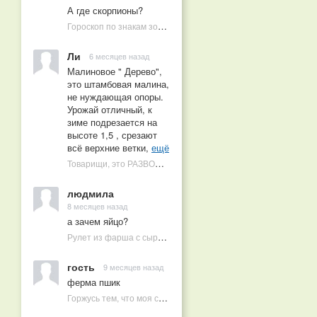
А где скорпионы?
Гороскоп по знакам зодиака на 2026 год
Ли
6 месяцев назад
Малиновое " Дерево",
это штамбовая малина,
не нуждающая опоры.
Урожай отличный, к
зиме подрезается на
высоте 1,5 , срезают
всё верхние ветки,
ещё
Товарищи, это РАЗВОД! Почему малиновых деревьев не бывает, или Как ушлые продавцы наживаются на мечтах садоводов
людмила
8 месяцев назад
а зачем яйцо?
Рулет из фарша с сыром в духовке
гость
9 месяцев назад
ферма пшик
Горжусь тем, что моя семья круглый год не нуждается в покупных витаминах