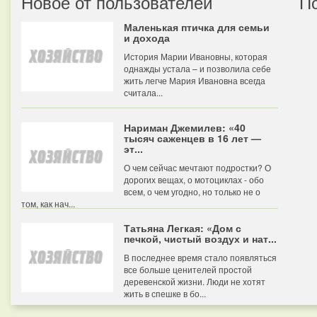
Новое от пользователей
П
Маленькая птичка для семьи
и дохода
История Марии Ивановны, которая
однажды устала – и позволила себе
жить легче Мария Ивановна всегда
считала...
Нариман Джемилев: «40
тысяч саженцев в 16 лет —
эт...
О чем сейчас мечтают подростки? О
дорогих вещах, о мотоциклах - обо
всем, о чем угодно, но только не о
том, как нач...
Татьяна Легкая: «Дом с
печкой, чистый воздух и нат...
В последнее время стало появляться
все больше ценителей простой
деревенской жизни. Люди не хотят
жить в спешке в бо...