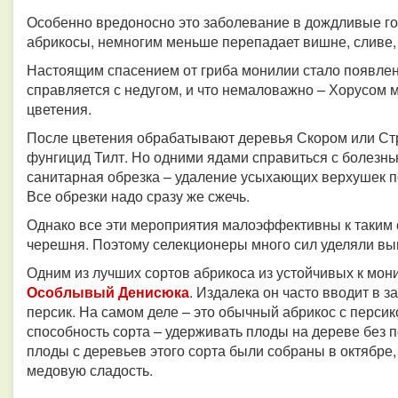
Особенно вредоносно это заболевание в дождливые год
абрикосы, немногим меньше перепадает вишне, сливе,
Настоящим спасением от гриба монилии стало появлен
справляется с недугом, и что немаловажно – Хорусом
цветения.
После цветения обрабатывают деревья Скором или Стр
фунгицид Тилт. Но одними ядами справиться с болезнью
санитарная обрезка – удаление усыхающих верхушек по
Все обрезки надо сразу же сжечь.
Однако все эти мероприятия малоэффективны к таким 
черешня. Поэтому селекционеры много сил уделяли вы
Одним из лучших сортов абрикоса из устойчивых к мони
Особлывый Денисюка
. Издалека он часто вводит в 
персик. На самом деле – это обычный абрикос с перси
способность сорта – удерживать плоды на дереве без п
плоды с деревьев этого сорта были собраны в октябре,
медовую сладость.