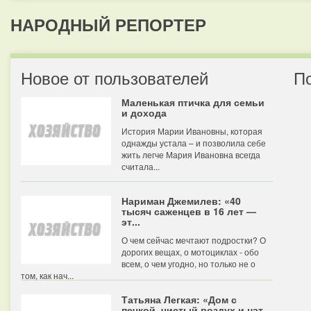
НАРОДНЫЙ РЕПОРТЕР
Новое от пользователей
П
Маленькая птичка для семьи
и дохода
История Марии Ивановны, которая
однажды устала – и позволила себе
жить легче Мария Ивановна всегда
считала...
Нариман Джемилев: «40
тысяч саженцев в 16 лет —
эт...
О чем сейчас мечтают подростки? О
дорогих вещах, о мотоциклах - обо
всем, о чем угодно, но только не о
том, как нач...
Татьяна Легкая: «Дом с
печкой, чистый воздух и нат...