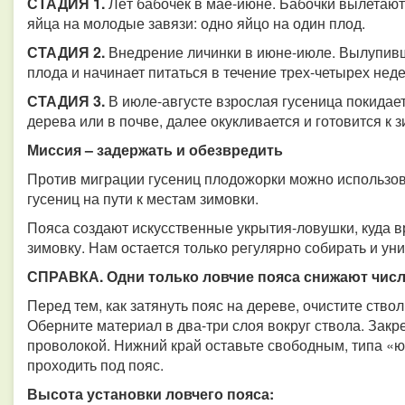
СТАДИЯ 1.
Лёт бабочек в мае-июне. Бабочки вылетают
яйца на молодые завязи: одно яйцо на один плод.
СТАДИЯ 2.
Внедрение личинки в июне-июле. Вылупивш
плода и начинает питаться в течение трех-четырех нед
СТАДИЯ 3.
В июле-августе взрослая гусеница покидает
дерева или в почве, далее окукливается и готовится к з
Миссия – задержать и обезвредить
Против миграции гусениц плодожорки можно использов
гусениц на пути к местам зимовки.
Пояса создают искусственные укрытия-ловушки, куда в
зимовку. Нам остается только регулярно собирать и уни
СПРАВКА. Одни только ловчие пояса снижают числ
Перед тем, как затянуть пояс на дереве, очистите ство
Оберните материал в два-три слоя вокруг ствола. Закр
проволокой. Нижний край оставьте свободным, типа «ю
проходить под пояс.
Высота установки ловчего пояса: