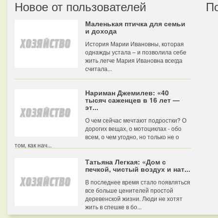
Новое от пользователей
П
Маленькая птичка для семьи
и дохода
История Марии Ивановны, которая
однажды устала – и позволила себе
жить легче Мария Ивановна всегда
считала...
Нариман Джемилев: «40
тысяч саженцев в 16 лет —
эт...
О чем сейчас мечтают подростки? О
дорогих вещах, о мотоциклах - обо
всем, о чем угодно, но только не о
том, как нач...
Татьяна Легкая: «Дом с
печкой, чистый воздух и нат...
В последнее время стало появляться
все больше ценителей простой
деревенской жизни. Люди не хотят
жить в спешке в бо...