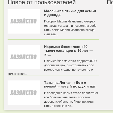
Новое от пользователей
П
Маленькая птичка для семьи
и дохода
История Марии Ивановны, которая
однажды устала – и позволила себе
жить легче Мария Ивановна всегда
считала...
Нариман Джемилев: «40
тысяч саженцев в 16 лет —
эт...
О чем сейчас мечтают подростки? О
дорогих вещах, о мотоциклах - обо
всем, о чем угодно, но только не о
том, как нач...
Татьяна Легкая: «Дом с
печкой, чистый воздух и нат...
В последнее время стало появляться
все больше ценителей простой
деревенской жизни. Люди не хотят
жить в спешке в бо...