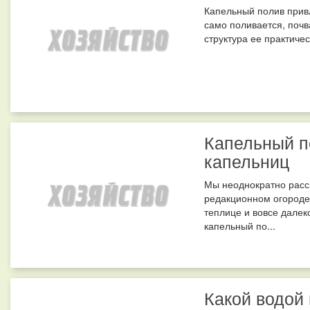
Капельный полив привл
само поливается, почв
структура ее практиче
Капельный п
капельниц
Мы неоднократно расс
редакционном огороде,
теплице и вовсе далек
капельный по...
Какой водой