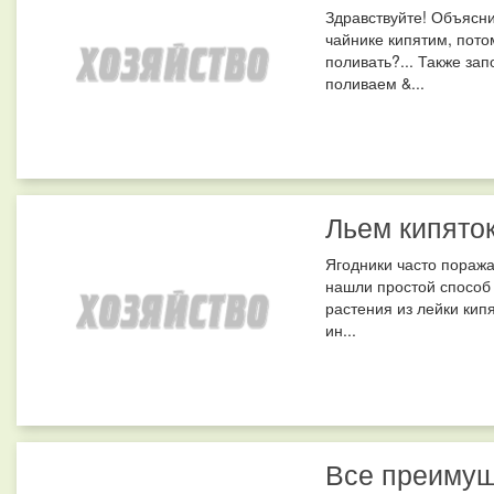
Здравствуйте! Объясни
чайнике кипятим, потом
поливать?... Также за
поливаем &...
Льем кипяток
Ягодники часто пораж
нашли простой способ 
растения из лейки кип
ин...
Все преимущ