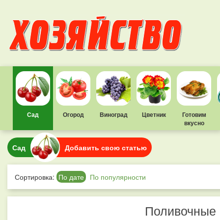
Сад
Огород
Виноград
Цветник
Готовим
вкусно
Сад
Добавить свою статью
Сортировка:
По дате
По популярности
Поливочные 