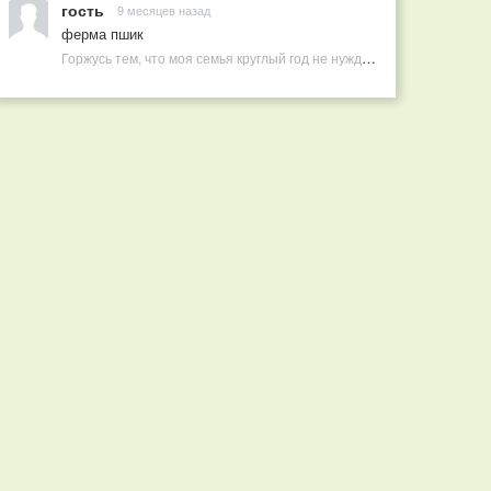
гость
9 месяцев назад
ферма пшик
Горжусь тем, что моя семья круглый год не нуждается в покупных витаминах