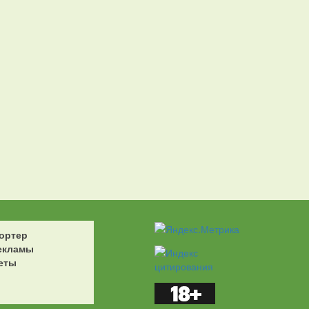
ортер
екламы
еты