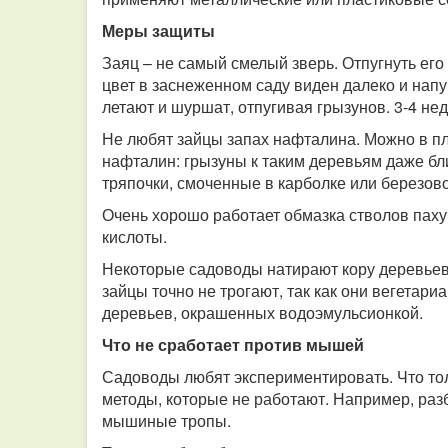
Меры защиты
Заяц – не самый смелый зверь. Отпугнуть его
цвет в заснеженном саду виден далеко и напуг
летают и шуршат, отпугивая грызунов. 3-4 нед
Не любят зайцы запах нафталина. Можно в пл
нафталин: грызуны к таким деревьям даже бл
тряпочки, смоченные в карболке или березово
Очень хорошо работает обмазка стволов пахуч
кислоты.
Некоторые садоводы натирают кору деревьев 
зайцы точно не трогают, так как они вегетари
деревьев, окрашенных водоэмульсионкой.
Что не сработает против мышей
Садоводы любят экспериментировать. Что тол
методы, которые не работают. Например, раз
мышиные тропы.