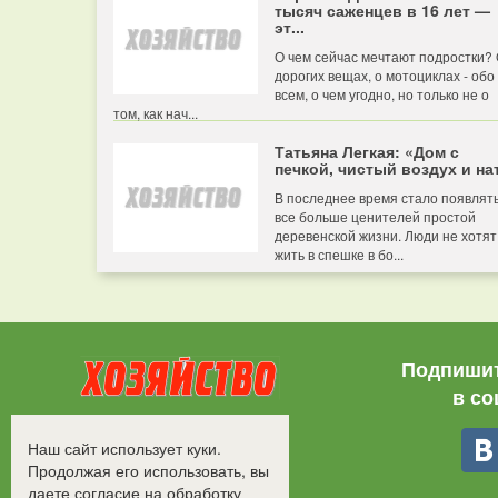
тысяч саженцев в 16 лет —
эт...
О чем сейчас мечтают подростки?
дорогих вещах, о мотоциклах - обо
всем, о чем угодно, но только не о
том, как нач...
Татьяна Легкая: «Дом с
печкой, чистый воздух и нат
В последнее время стало появлят
все больше ценителей простой
деревенской жизни. Люди не хотят
жить в спешке в бо...
Подпишит
в со
Все права защищены.
Наш сайт использует куки.
©2008-2017 - "Хозяйство"
Продолжая его использовать, вы
даете согласие на обработку