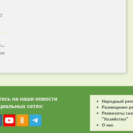
 О
...
ься
есь на наши новости
Народный реп
циальных сетях:
Размещение р
Реквизиты газ
"Хозяйство"
О нас