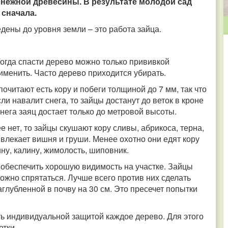
оснежной древесины. В результате молодой сад
 сначала.
едены до уровня земли – это работа зайца.
огда спасти дерево можно только прививкой
именить. Часто дерево приходится убирать.
очитают есть кору и побеги толщиной до 7 мм, так что
сли навалит снега, то зайцы достанут до веток в кроне
нега заяц достает только до метровой высоты.
 нет, то зайцы скушают кору сливы, абрикоса, терна,
лекает вишня и груши. Менее охотно они едят кору
ну, калину, жимолость, шиповник.
 обеспечить хорошую видимость на участке. Зайцы
ожно спрятаться. Лучше всего против них сделать
аглубленной в почву на 30 см. Это пресечет попытки
ть индивидуальной защитой каждое дерево. Для этого
етки.