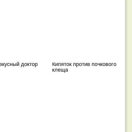
вкусный доктор
Кипяток против почкового
клеща