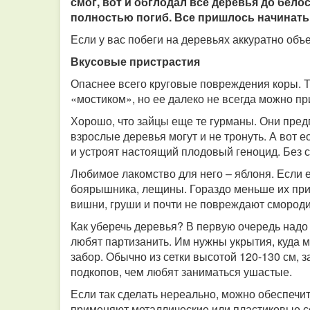
смог, вот и обглодал все деревья до бел
полностью погиб. Все пришлось начинать
Если у вас побеги на деревьях аккуратно объ
Вкусовые пристрастия
Опаснее всего круговые повреждения коры. Т
«мостиком», но ее далеко не всегда можно пр
Хорошо, что зайцы еще те гурманы. Они предп
взрослые деревья могут и не тронуть. А вот е
и устроят настоящий плодовый геноцид. Без с
Любимое лакомство для него – яблоня. Если ее
боярышника, лещины. Гораздо меньше их прив
вишни, груши и почти не повреждают смороди
Как уберечь деревья? В первую очередь надо
любят партизанить. Им нужны укрытия, куда м
забор. Обычно из сетки высотой 120-130 см, з
подкопов, чем любят заниматься ушастые.
Если так сделать нереально, можно обеспечи
применяют металлические или пластиковые с