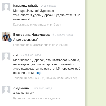
Камиль. абый.
24 дня назад
Молодец,Ильшат! Здоровья
тебе,счастья,удачи!Дерзай и удача от тебя не
отвернется!
Как стать хозяином пасеки в 10 лет
Екатерина Николаева
5 месяцев назад
А где скорпионы?
Гороскоп по знакам зодиака на 2026 год
Ли
6 месяцев назад
Малиновое " Дерево", это штамбовая малина,
не нуждающая опоры. Урожай отличный, к
зиме подрезается на высоте 1,5 , срезают всё
верхние ветки,
ещё
Товарищи, это РАЗВОД! Почему малиновых деревьев не бывает, или Как ушлые продавцы наживаются на мечтах садоводов
людмила
8 месяцев назад
а зачем яйцо?
Рулет из фарша с сыром в духовке