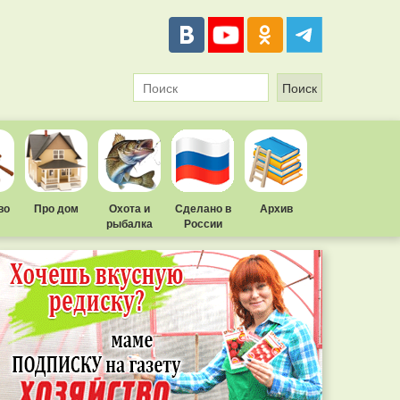
во
Про дом
Охота и
Сделано в
Архив
рыбалка
России