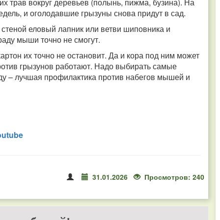
х трав вокруг деревьев (полынь, пижма, бузина). На
едель, и оголодавшие грызуны снова придут в сад.
й стеной еловый лапник или ветви шиповника и
раду мыши точно не смогут.
артон их точно не остановит. Да и кора под ним может
против грызунов работают. Надо выбирать самые
саду – лучшая профилактика против набегов мышей и
outube
31.01.2026
Просмотров: 240