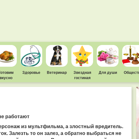
Готовим
Здоровье
Ветеринар
Звездная
Для души
Общест
вкусно
гостиная
не работают
персонаж из мультфильма, а злостный вредитель.
ок. Залезть то он залез, а обратно выбраться не