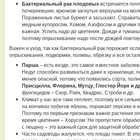
Бактериальный рак плодовых
встречается поч
почерневшие, крючком загнутые верхушки на мол
Пораженные листья буреют и засыхают. Справить
медным купоросом, Хомом, Азофосом и другими п
важная. Успеть надо до цветения. Дожди и туман
поэтому опрыскивание надо после дождей повтор
Важен и уход, так как бактериальный рак поражает осл
опрыскивания, подкормки, поливы, обрезку и все остал
Парша
– есть везде, это самое известное заболе
Недуг способен развиваться даже в хранилище, п
менее опасной, потому что появились сорта, по
Присцилла, Флорина, Мутцу, Глостер Йорк и др
фунгицидов – Скор, Раёк, Квадрис, Строби и др.
Климат у нас все-таки теплеет, поэтому все силь
на кончиках побегов яблонь, поражает персики и 
Поэтому по первым признакам важно растения оп
время цветения – Хорусом. Не пропустите обработ
с лещину – это важный срок для защитной обработ
Часто садоводы жалуются, что плоды гниют. В эт