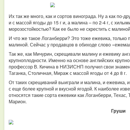
Их так же много, как и сортов винограда. Ну а как по-
и с массой ягоды до 15 г и, а малина – по 2-4 г, с хилы
морозостойкостью? Как ее было не скрестить с малино
И что же такое Логанберри? Это тоже ежевика, только 
малиной. Сейчас у продавцов в обиходе слово «ежема
Так же, как Мичурин, скрещивали малину и ежевику ан
крупноплодности. Именно на основе английских крупн
профессор В. Кичина в НИЗИСНП получил свои знамен
Таганка, Столичная, Мираж с массой ягоды от 4 до 8 г.
От таких скрещиваний выиграли и малина, и ежевика, 
с еще более крупной и вкусной ягодой. К наиболее и
относятся такие сорта ежевики как Логанберри, Техас,
Марион.
Груши