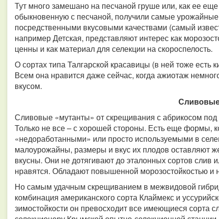
Тут много замешано на песчаной груше или, как ее еще
обыкновенную с песчаной, получили самые урожайные, 
посредственными вкусовыми качествами (самый извес
например Детская, представляют интерес как морозост
ценны и как материал для селекции на скороспелость.
О сортах типа Талгарской красавицы (в ней тоже есть 
Всем она нравится даже сейчас, когда ажиотаж немного
вкусом.
Сливовы
Сливовые «мутанты» от скрещивания с абрикосом под 
Только не все – с хорошей стороны. Есть еще формы, 
«недоработанными» или просто используемыми в селек
малоурожайны, размеры и вкус их плодов оставляют ж
вкусны. Они не дотягивают до эталонных сортов слив и
нравятся. Обладают повышенной морозостойкостью и 
Но самым удачным скрещиванием в межвидовой гибрид
комбинация американского сорта Клаймекс и уссурийск
зимостойкости он превосходит все имеющиеся сорта 
селекционеру Крымской опытно-селекционной станции 