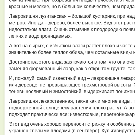
красные и мелкие, но в большом количестве, чем прид
Лавровишня лузитанская – большой кустарник, при н
метров. Иногда – дерево, более высокое. Вид этот раст
недостатком влаги. Очень отзывчив к плодородию почвы
легких и водопроницаемых.
А вот на сырых, с избытком влаги растет плохо и част
значительно более теплолюбива, чем остальные виды и
Достоинства этого вида заключаются в том, что она оч
заменяя формованный лавр, как в открытом грунте, так 
И, пожалуй, самый известный вид – лавровишня лекарс
или деревце, не превышающее трехметровой высоты. 
теневыносливый и зимостойкий, выдерживает понижени
Лавровишня лекарственная, также как и многие виды, т
подверженной солнцепеку растения плохо растут. А во
подходят практически все: известковые, перегнойнока
Этот вид очень хорошо переносит стрижку и особенно 
украшен спелыми плодами (в сентябре). Культивируетс