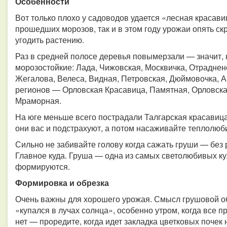
Особенности
Вот только плохо у садоводов удается «лесная красави
прошедших морозов, так и в этом году урожаи опять скро
угодить растению.
Раз в средней полосе деревья повымерзали — значит, 
морозостойкие: Лада, Чижовская, Москвичка, Отраднен
Жегалова, Велеса, Видная, Петровская, Дюймовочка, А
регионов — Орловская Красавица, Памятная, Орловска
Мраморная.
На юге меньше всего пострадали Талгарская красавица
они вас и подстрахуют, а потом насаживайте теплолюб
Сильно не забивайте голову когда сажать груши — без 
Главное куда. Груша — одна из самых светолюбивых кул
формируются.
Формировка и обрезка
Очень важны для хорошего урожая. Смысл грушовой об
«купался в лучах солнца», особенно утром, когда все п
нет — проредите, когда идет закладка цветковых почек 