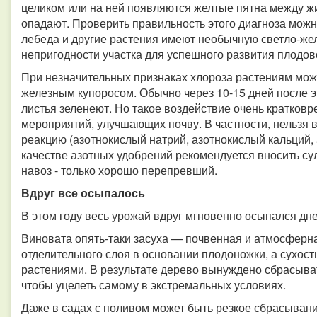
целиком или на ней появляются желтые пятна между жи
опадают. Проверить правильность этого диагноза можно
лебеда и другие растения имеют необычную светло-же
непригодности участка для успешного развития плодов
При незначительных признаках хлороза растениям мо
железным купоросом. Обычно через 10-15 дней после э
листья зеленеют. Но такое воздействие очень кратков
мероприятий, улучшающих почву. В частности, нельзя
реакцию (азотнокислый натрий, азотнокислый кальций,
качестве азотных удобрений рекомендуется вносить с
навоз - только хорошо перепревший.
Вдруг все осыпалось
В этом году весь урожай вдруг мгновенно осыпался дне
Виновата опять-таки засуха — почвенная и атмосферн
отделительного слоя в основании плодоножки, а сухос
растениями. В результате дерево вынуждено сбрасыват
чтобы уцелеть самому в экстремальных условиях.
Даже в садах с поливом может быть резкое сбрасыван