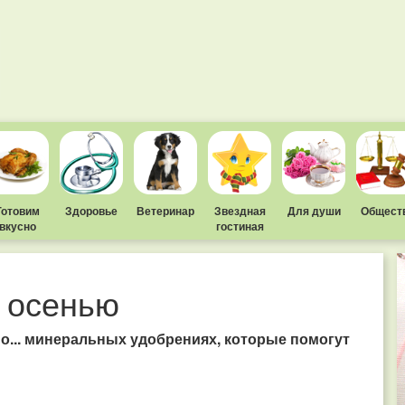
Готовим
Здоровье
Ветеринар
Звездная
Для души
Общест
вкусно
гостиная
 осенью
 о... минеральных удобрениях, которые помогут