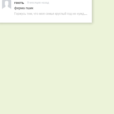
гость
9 месяцев назад
ферма пшик
Горжусь тем, что моя семья круглый год не нуждается в покупных витаминах