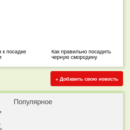
 к посадке
Как правильно посадить
и
черную смородину
+ Добавить свою новость
Популярное
и
я
бе