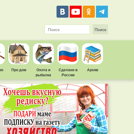
во
Про дом
Охота и
Сделано в
Архив
рыбалка
России