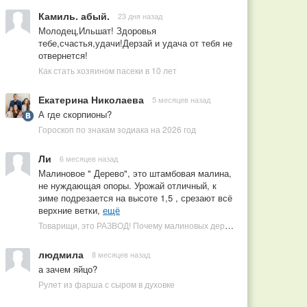
Камиль. абый.
23 дня назад
Молодец,Ильшат! Здоровья
тебе,счастья,удачи!Дерзай и удача от тебя не
отвернется!
Как стать хозяином пасеки в 10 лет
Екатерина Николаева
5 месяцев назад
А где скорпионы?
Гороскоп по знакам зодиака на 2026 год
Ли
6 месяцев назад
Малиновое " Дерево", это штамбовая малина,
не нуждающая опоры. Урожай отличный, к
зиме подрезается на высоте 1,5 , срезают всё
верхние ветки,
ещё
Товарищи, это РАЗВОД! Почему малиновых деревьев не бывает, или Как ушлые продавцы наживаются на мечтах садоводов
людмила
8 месяцев назад
а зачем яйцо?
Рулет из фарша с сыром в духовке