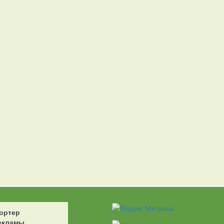
ортер
екламы