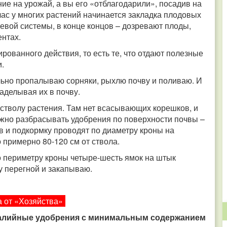
ние на урожай, а вы его «отблагодарили», посадив на
час у многих растений начинается закладка плодовых
евой системы, в конце концов – дозревают плоды,
нтах.
рованного действия, то есть те, что отдают полезные
.
льно пропалываю сорняки, рыхлю почву и поливаю. И
аделывая их в почву.
 стволу растения. Там нет всасывающих корешков, и
нужно разбрасывать удобрения по поверхности почвы –
в и подкормку проводят по диаметру кроны на
 примерно 80-120 см от ствола.
о периметру кроны четыре-шесть ямок на штык
у перегной и закапываю.
 от «Хозяйства»
алийные удобрения с минимальным содержанием