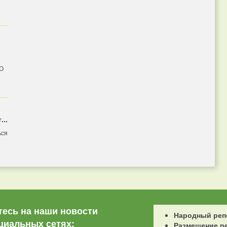
 О
...
ься
есь на наши новости
Народный реп
циальных сетях:
Размещение р