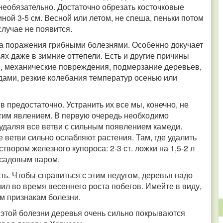
необязательно. Достаточно обрезать косточковые
иной 3-5 см. Весной или летом, не спеша, пеньки потом
случае не появится.
за поражения грибными болезнями. Особенно докучает
ях даже в зимние оттепели. Есть и другие причины
м, механические повреждения, подмерзание деревьев,
дами, резкие колебания температур осенью или
в предостаточно. Устранить их все мы, конечно, не
 этим явлением. В первую очередь необходимо
 удаляя все ветви с сильным появлением камеди.
е ветви сильно ослабляют растения. Там, где удалить
вором железного купороса: 2-3 ст. ложки на 1,5-2 л
и садовым варом.
ть. Чтобы справиться с этим недугом, деревья надо
л во время весеннего роста побегов. Имейте в виду,
ым признакам болезни.
 этой болезни деревья очень сильно покрываются