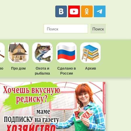
во
Про дом
Охота и
Сделано в
Архив
рыбалка
России