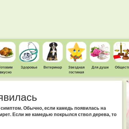
Готовим
Здоровье
Ветеринар
Звездная
Для души
Общест
вкусно
гостиная
явилась
 симптом. Обычно, если камедь появилась на
томрет. Если же камедью покрылся ствол дерева, то