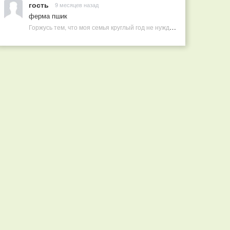
гость
9 месяцев назад
ферма пшик
Горжусь тем, что моя семья круглый год не нуждается в покупных витаминах