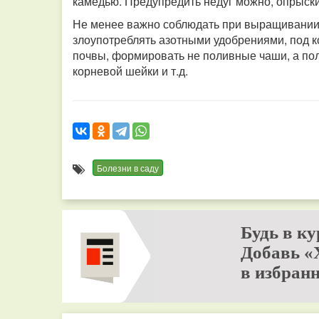
камедью. Предупредить недуг можно, опрыск
Не менее важно соблюдать при выращивании р
злоупотреблять азотными удобрениями, под 
почвы, формировать не поливные чаши, а по
корневой шейки и т.д.
Болезни в саду
Будь в ку
Добавь «
в избранн