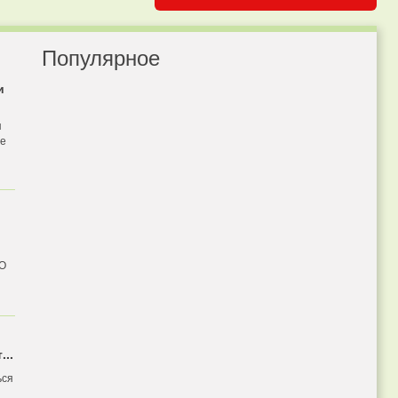
Популярное
и
я
бе
 О
...
ься