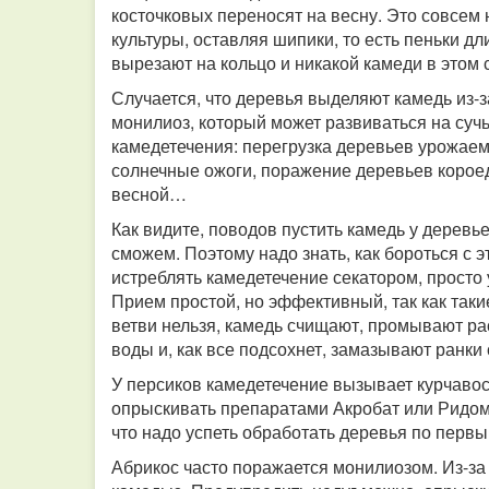
косточковых переносят на весну. Это совсем 
культуры, оставляя шипики, то есть пеньки дл
вырезают на кольцо и никакой камеди в этом 
Случается, что деревья выделяют камедь из-
монилиоз, который может развиваться на сучь
камедетечения: перегрузка деревьев урожае
солнечные ожоги, поражение деревьев корое
весной…
Как видите, поводов пустить камедь у деревье
сможем. Поэтому надо знать, как бороться с
истреблять камедетечение секатором, просто
Прием простой, но эффективный, так как таки
ветви нельзя, камедь счищают, промывают раст
воды и, как все подсохнет, замазывают ранк
У персиков камедетечение вызывает курчавос
опрыскивать препаратами Акробат или Ридоми
что надо успеть обработать деревья по перв
Абрикос часто поражается монилиозом. Из-за