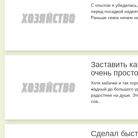
С опытом я убедилась,
перед посадкой надеят
Раньше севок ничем не
Заставить к
очень прост
Хотя кабачки и так хо
жадный до большого у
радостнее на душе. Эт
сов...
Сделал быст