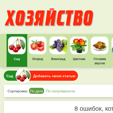
Сад
Огород
Виноград
Цветник
Готовим
вкусно
Сад
Добавить свою статью
Сортировка:
По дате
По популярности
8 ошибок, к