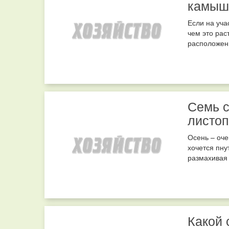
камыш
Если на уча
чем это рас
расположены
Семь с
листоп
Осень – оче
хочется пнут
размахивая 
Какой 