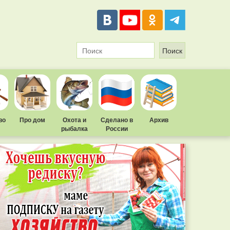
во
Про дом
Охота и
Сделано в
Архив
рыбалка
России