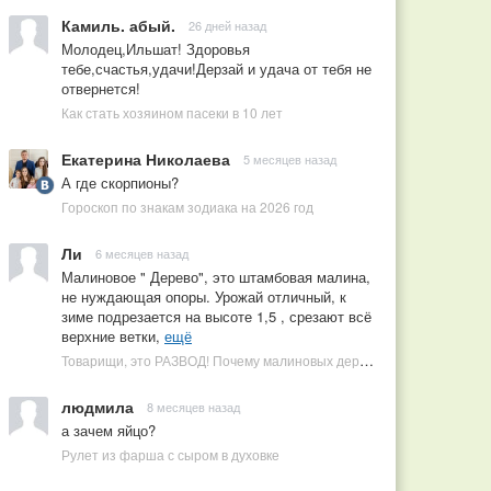
Камиль. абый.
26 дней назад
Молодец,Ильшат! Здоровья
тебе,счастья,удачи!Дерзай и удача от тебя не
отвернется!
Как стать хозяином пасеки в 10 лет
Екатерина Николаева
5 месяцев назад
А где скорпионы?
Гороскоп по знакам зодиака на 2026 год
Ли
6 месяцев назад
Малиновое " Дерево", это штамбовая малина,
не нуждающая опоры. Урожай отличный, к
зиме подрезается на высоте 1,5 , срезают всё
верхние ветки,
ещё
Товарищи, это РАЗВОД! Почему малиновых деревьев не бывает, или Как ушлые продавцы наживаются на мечтах садоводов
людмила
8 месяцев назад
а зачем яйцо?
Рулет из фарша с сыром в духовке