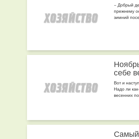
− Добрый де
прежнему ос
зимний посе
Ноябрь
себе в
Вот и насту
Надо ли как
весенних по
Самый 