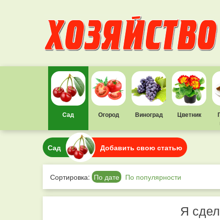
Сад
Огород
Виноград
Цветник
Сад
Добавить свою статью
Сортировка:
По дате
По популярности
Я сдел