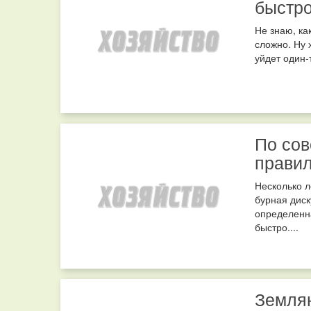
быстр
Не знаю, ка
сложно. Ну 
уйдет один-
По сов
прави
Несколько л
бурная диск
определенна
быстро....
Землян