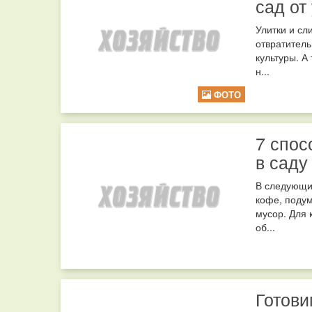
сад от
Улитки и сл
отвратител
культуры. А
н...
ФОТО
7 спос
в саду
В следующий
кофе, поду
мусор. Для 
об...
Готови