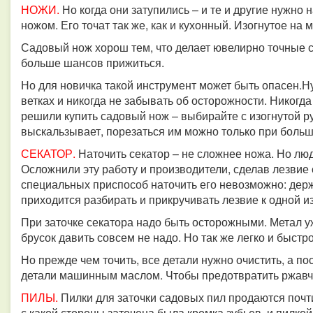
НОЖИ.
Но когда они затупились – и те и другие нужно н
ножом. Его точат так же, как и кухонный. Изогнутое на 
Садовый нож хорош тем, что делает ювелирно точные ср
больше шансов прижиться.
Но для новичка такой инструмент может быть опасен.
Н
ветках и никогда не забывать об осторожности. Никогда
решили купить садовый нож – выбирайте с изогнутой ру
выскальзывает, порезаться им можно только при боль
СЕКАТОР.
Наточить секатор – не сложнее ножа. Но люде
Осложнили эту работу и производители, сделав лезвие
специальных приспособ наточить его невозможно: держа
приходится разбирать и прикручивать лезвие к одной и
При заточке секатора надо быть осторожными. Метал уж
брусок давить совсем не надо. Но так же легко и быстр
Но прежде чем точить, все детали нужно очистить, а п
детали машинным маслом. Чтобы предотвратить ржавч
ПИЛЫ.
Пилки для заточки садовых пил продаются почт
с какой стороны заточена была кромка зубьев, и пилкой