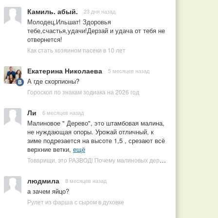
Камиль. абый.
23 дня назад
Молодец,Ильшат! Здоровья
тебе,счастья,удачи!Дерзай и удача от тебя не
отвернется!
Как стать хозяином пасеки в 10 лет
Екатерина Николаева
5 месяцев назад
А где скорпионы?
Гороскоп по знакам зодиака на 2026 год
Ли
6 месяцев назад
Малиновое " Дерево", это штамбовая малина,
не нуждающая опоры. Урожай отличный, к
зиме подрезается на высоте 1,5 , срезают всё
верхние ветки,
ещё
Товарищи, это РАЗВОД! Почему малиновых деревьев не бывает, или Как ушлые продавцы наживаются на мечтах садоводов
людмила
8 месяцев назад
а зачем яйцо?
Рулет из фарша с сыром в духовке