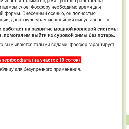
 вымывается талыми водами, фосфор работает на
битаемом слое. Фосфору необходимо время для
ний формы. Внесенный осенью, он полностью
тации, давая культурам мощнейший импульс к росту.
работает на развитие мощной корневой системы
, помогая им выйти из суровой зимы без потерь.
гко вымываются талыми водами, фосфор гарантирует,
перфосфата (на участок 10 соток)
аблицу для безупречного применения.