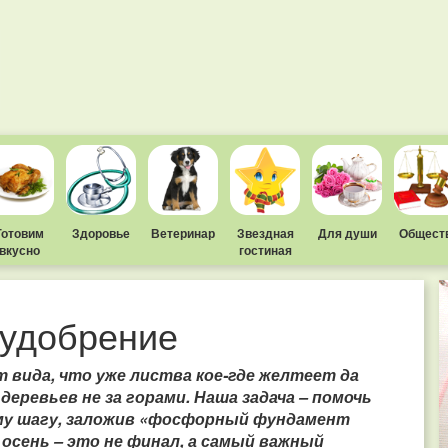
Готовим
Здоровье
Ветеринар
Звездная
Для души
Общест
вкусно
гостиная
 удобрение
 вида, что уже листва кое-где желтеет да
 деревьев не за горами. Наша задача – помочь
у шагу, заложив «фосфорный фундамент
осень – это не финал, а самый важный