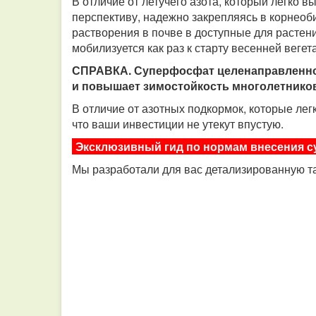
В отличие от летучего азота, который легко
перспективу, надежно закрепляясь в корнео
растворения в почве в доступные для расте
мобилизуется как раз к старту весенней веге
СПРАВКА. Суперфосфат целенаправленно 
и повышает зимостойкость многолетников
В отличие от азотных подкормок, которые ле
что ваши инвестиции не утекут впустую.
Эксклюзивный гид по нормам внесения су
Мы разработали для вас детализированную т