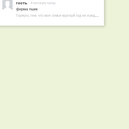
гость
9 месяцев назад
ферма пшик
Горжусь тем, что моя семья круглый год не нуждается в покупных витаминах