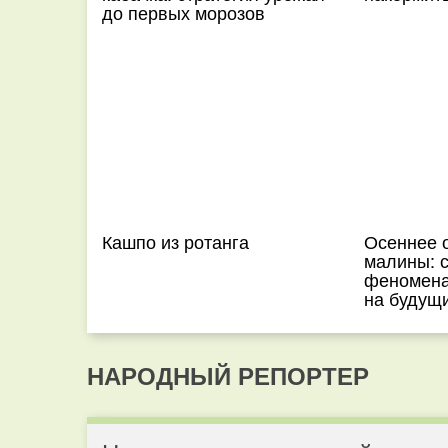
до первых морозов
Кашпо из ротанга
Осеннее 
малины: с
феномена
на будущи
НАРОДНЫЙ РЕПОРТЕР