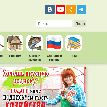
во
Про дом
Охота и
Сделано в
Архив
рыбалка
России