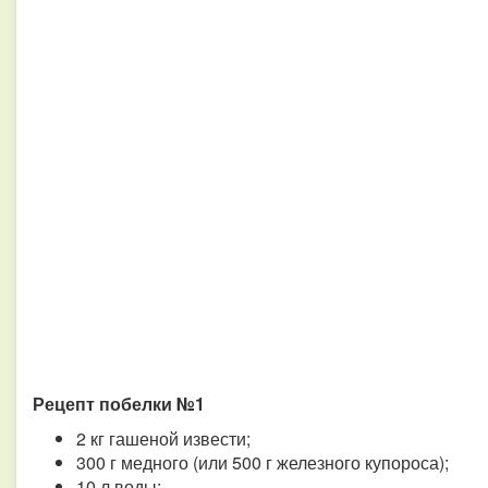
Рецепт побелки №1
2 кг гашеной извести;
300 г медного (или 500 г железного купороса);
10 л воды;